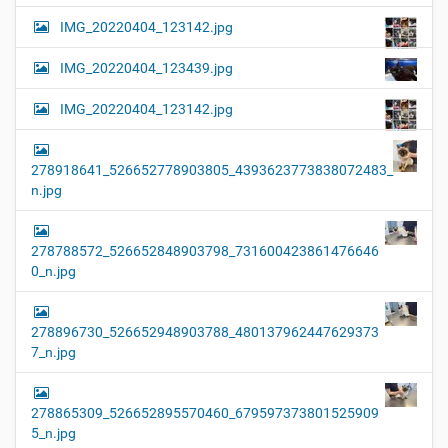
IMG_20220404_123142.jpg
IMG_20220404_123439.jpg
IMG_20220404_123142.jpg
278918641_526652778903805_4393623773838072483_
n.jpg
278788572_526652848903798_731600423861476646
0_n.jpg
278896730_526652948903788_480137962447629373
7_n.jpg
278865309_526652895570460_679597373801525909
5_n.jpg