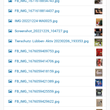
FB_IMG_1671618854743.jpg
FB_IMG_1671618814437.jpg
IMG-20221224-WA0025.jpg
Screenshot_20221229_104727.jpg
Tierschutz- Lübben- Aktiv 20230206_193353.jpg
FB_IMG_1676059409753.jpg
FB_IMG_1676059414706.jpg
FB_IMG_1676059418159.jpg
FB_IMG_1676059421389.jpg
FB_IMG_1676059425559.jpg
FB_IMG_1676059429622.jpg