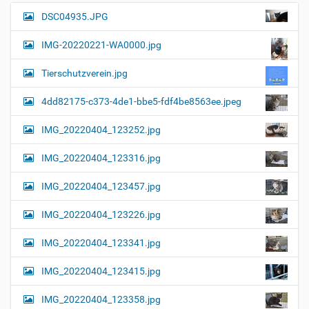
e
B
DSC04935.JPG
N
i
a
l
IMG-20220221-WA0000.jpg
d
v
i
i
n
Tierschutzverein.jpg
v
g
o
4dd82175-c373-4de1-bbe5-fdf4be8563ee.jpeg
a
l
l
t
IMG_20220404_123252.jpg
e
i
r
G
o
IMG_20220404_123316.jpg
r
n
ö
IMG_20220404_123457.jpg
ß
e
…
IMG_20220404_123226.jpg
IMG_20220404_123341.jpg
IMG_20220404_123415.jpg
IMG_20220404_123358.jpg