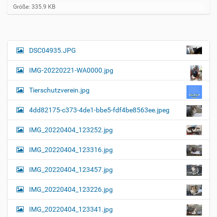
Z
Größe: 335.9 KB
e
i
g
e
B
DSC04935.JPG
N
i
a
l
IMG-20220221-WA0000.jpg
d
v
i
i
n
Tierschutzverein.jpg
v
g
o
4dd82175-c373-4de1-bbe5-fdf4be8563ee.jpeg
a
l
l
t
IMG_20220404_123252.jpg
e
i
r
G
o
IMG_20220404_123316.jpg
r
n
ö
IMG_20220404_123457.jpg
ß
e
…
IMG_20220404_123226.jpg
IMG_20220404_123341.jpg