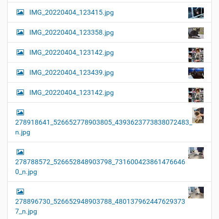
IMG_20220404_123415.jpg
IMG_20220404_123358.jpg
IMG_20220404_123142.jpg
IMG_20220404_123439.jpg
IMG_20220404_123142.jpg
278918641_526652778903805_4393623773838072483_
n.jpg
278788572_526652848903798_731600423861476646
0_n.jpg
278896730_526652948903788_480137962447629373
7_n.jpg