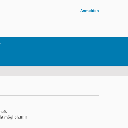
Anmelden
n.🙏
 möglich.‼️‼️‼️