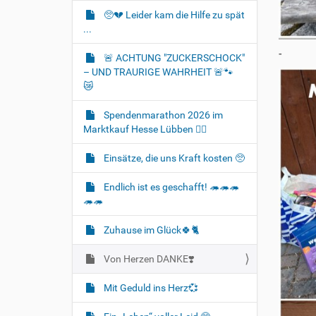
🥺💔 Leider kam die Hilfe zu spät
...
-
🚨 ACHTUNG "ZUCKERSCHOCK"
– UND TRAURIGE WAHRHEIT 🚨🐾
😿
Spendenmarathon 2026 im
Marktkauf Hesse Lübben 👍🏻
Einsätze, die uns Kraft kosten 🥺
Endlich ist es geschafft! 🦔🦔🦔
🦔🦔
Zuhause im Glück🍀🐈‍
Von Herzen DANKE❣️
Mit Geduld ins Herz💞