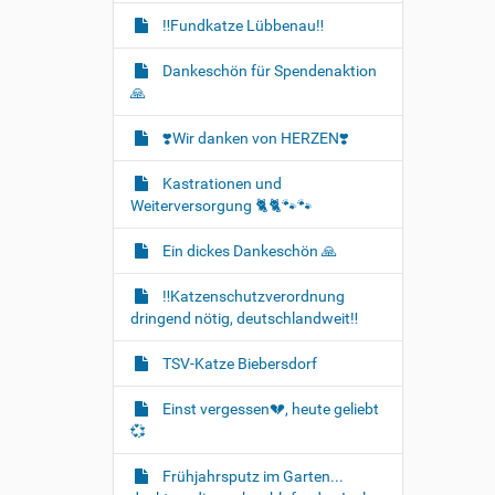
‼️Fundkatze Lübbenau‼️
Dankeschön für Spendenaktion
🙏
❣️Wir danken von HERZEN❣️
Kastrationen und
Weiterversorgung 🐈‍🐈🐾🐾
Ein dickes Dankeschön 🙏
‼️Katzenschutzverordnung
dringend nötig, deutschlandweit‼️
TSV-Katze Biebersdorf
Einst vergessen💔, heute geliebt
💞
Frühjahrsputz im Garten...