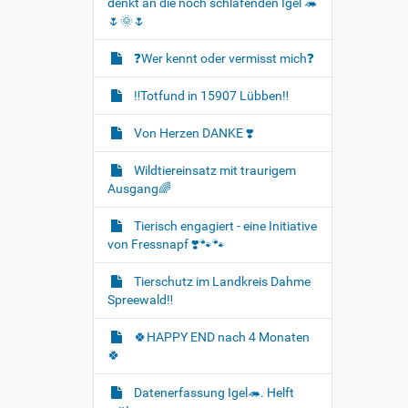
denkt an die noch schlafenden Igel 🦔
🌷🌞🌷
❓️Wer kennt oder vermisst mich❓️
‼️Totfund in 15907 Lübben‼️
Von Herzen DANKE ❣️
Wildtiereinsatz mit traurigem
Ausgang🌈
Tierisch engagiert - eine Initiative
von Fressnapf ❣️🐾🐾
Tierschutz im Landkreis Dahme
Spreewald‼️
🍀HAPPY END nach 4 Monaten
🍀
Datenerfassung Igel🦔. Helft