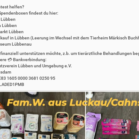
test helfen?
Spendenboxen findest du hier:
 Lübben
a Lübben
arkt Lübben
tkauf in Lübben (Leerung im Wechsel mit dem Tierheim Märkisch Buch
sseum Lübbenau
finanziell unterstützen möchte, z.b. um tierärztliche Behandlungen beg
sere 💳 Bankverbindung:
utzverein Lübben und Umgebung e.V.
tsdam
E83 1605 0000 3681 0250 95
ELADED1PMB