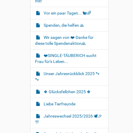
mit!
Vor ein paar Tagen... 🐿🌈
Spenden, die helfen 🙏
Wir sagen von ❤️-Danke für
diese tolle Spendenaktion🙏
❤️SINGLE-TÄUBERICH sucht
Frau für's Leben...
Unser Jahresrückblick 2025 🐾
🐾
🍀 Glücksfellchen 2025 🍀
Liebe Tierfreunde
Jahreswechsel 2025/2026 🕊🎉
🎊