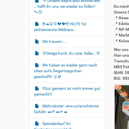
🐾 Unsere Näpfe sind schnell leer
t
… helft ihr uns, sie wieder zu füllen?
Du möch
i
🐾🥺
Unsere 
o
📍 Rewe
📍 Edek
❗❗🦔🦊🐰🐦‍🐦❗❗ HILFE für
n
📍 NP-M
einheimische Wildtiere...
📍 Mark
📍 Kolo
Wir trauern ...
Wer uns 
🦅Steige hoch, du roter Adler...🦅
Hier un
Tiersch
Wir haben es wieder ganz nach
MBS Po
oben aufs Siegertreppchen
IBAN: D
geschafft! 🥇🪙
BIG: W
‼️Gut gemeint ist nicht immer gut
gemacht‼️
Mähroboter- eine unterschätzte
Gefahr 🦔🌱🦔🌱🦔
Spendenlauf für