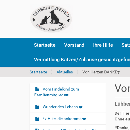
Startseite
Vorstand
Ihre Hilfe
Sat
Vermittlung Katzen/Zuhause gesucht/gefu
S
Startseite
Aktuelles
Von Herzen DANKE❣️
i
e
Vo
s
Vom Findelkind zum
N
i
Familienmitglied 🏡
a
n
Lübben
v
d
Wunder des Lebens ❤️
i
h
Der Tier
i
g
🐾 Hilfe, die ankommt.❤️
Ohne eur
e
a
‼️Danke,
r