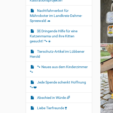
Kastrationsprojekte‼️
Nachtfahrverbot für
Mähroboter im Landkreis-Dahme-
Spreewald 🦔
🆘️ Dringende Hilfe für eine
Katzenmama und ihre Kitten
gesucht! 🐾☀️
Tierschutz-Artikel im Lübbener
Herold
🐾 Neues aus dem Kinderzimmer
🐾
Jede Spende schenkt Hoffnung
🐾❤️
Abschied in Würde 🌈
Liebe Tierfreunde ❣️