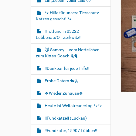
Ein „Leben“ voller Leid 🥺
🐾 Hilfe für unsere Tierschutz-
Katzen gesucht! 🐾
‼️Totfund in 03222
Lübbenau/OT Zerkwitz‼️
😼 Sammy – vom Notfellchen
zum Kitten-Coach 🐈🐈‍
‼️Dankbar für jede Hilfe‼️
Frohe Ostern 🐇🌼
🍀Wieder Zuhause🍀
Heute ist Weltstreunertag 🐾🐾
‼️Fundkatze‼️ (Luckau)
‼️Fundkater, 15907 Lübben‼️