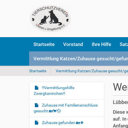
Startseite
Vorstand
Ihre Hilfe
Sat
Vermittlung Katzen/Zuhause gesucht/gefu
S
Startseite
Vermittlung Katzen/Zuhause gesucht/g
i
e
Wer
s
‼️Vermittlungshilfe
N
i
Zwergkaninchen‼️
a
n
Lübben
v
d
Zuhause mit Familienanschluss
i
h
gesucht 🏡🐈‍💞
Diese w
i
g
auf. In
e
Zuhause gefunden 🏡🍀
a
Anfangs
r