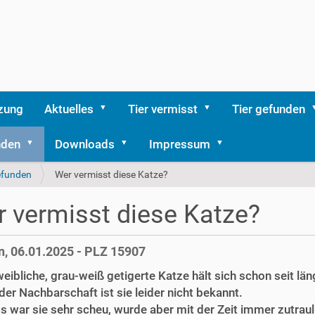
zung
Aktuelles
Tier vermisst
Tier gefunden
nden
Downloads
Impressum
efunden
Wer vermisst diese Katze?
 vermisst diese Katze?
, 06.01.2025 - PLZ 15907
eibliche, grau-weiß getigerte Katze hält sich schon seit lä
 der Nachbarschaft ist sie leider nicht bekannt.
 war sie sehr scheu, wurde aber mit der Zeit immer zutrauli