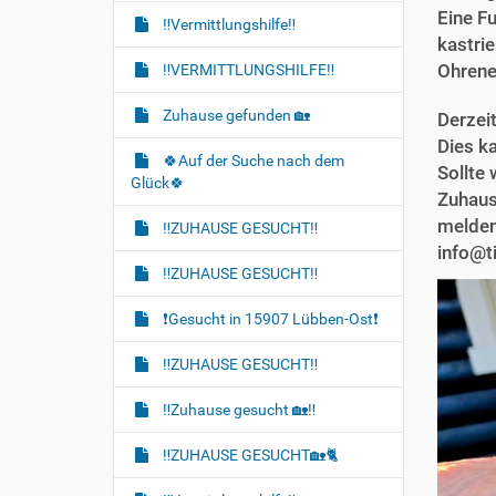
t
Eine F
‼️Vermittlungshilfe‼️
i
kastrie
o
Ohrene
‼️VERMITTLUNGSHILFE‼️
n
Zuhause gefunden 🏡
Derzeit
Dies k
🍀Auf der Suche nach dem
Sollte 
Glück🍀
Zuhause
melden
‼️ZUHAUSE GESUCHT‼️
info@t
‼️ZUHAUSE GESUCHT‼️
❗️Gesucht in 15907 Lübben-Ost❗
‼️ZUHAUSE GESUCHT‼️
‼️Zuhause gesucht 🏡‼️
‼️ZUHAUSE GESUCHT🏡🐈‍