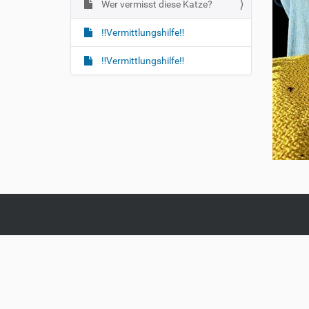
Wer vermisst diese Katze?
‼️Vermittlungshilfe‼️
‼️Vermittlungshilfe‼️