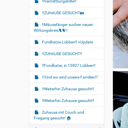
‼️Vermittlungshilfe‼️
‼️ZUHAUSE GESUCHT🏡
‼️Mäusefänger suchen neuen
Wirkungskreis🐈‍🐈‍‼️
Fundkatze Lübben‼️ +Update
‼️ZUHAUSE GESUCHT‼️
‼️Fundkater, in 15907 Lübben‼️
⁉️Und wo sind unsere Familien⁉️
‼️Weiterhin Zuhause gesucht‼️
‼️Weiterhin Zuhause gesucht‼️
Zuhause mit Couch und
Freigang gesucht! 🏠