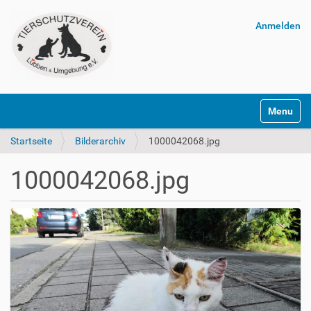
Anmelden
Navigatio
Startseite
Bilderarchiv
1000042068.jpg
1000042068.jpg