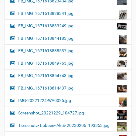
FB_IMG_1671618823434.jpg
FB_IMG_1671618828341.jpg
FB_IMG_1671618833249.jpg
FB_IMG_1671618844183.jpg
FB_IMG_1671618838537.jpg
FB_IMG_1671618849763.jpg
FB_IMG_1671618854743.jpg
FB_IMG_1671618814437.jpg
IMG-20221224-WA0025.jpg
Screenshot_20221229_104727.jpg
Tierschutz- Lübben- Aktiv 20230206_193353.jpg