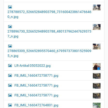
278788572_526652848903798_731600423861476646
0_n.jpg
278896730_526652948903788_480137962447629373
7_n.jpg
278865309_526652895570460_679597373801525909
5_n.jpg
LR-Artikel 05052022.jpg
FB_IMG_1660472758771.jpg
FB_IMG_1660472758771.jpg
FB_IMG_1660472758771.jpg
FB_IMG_1660472764801.jpg