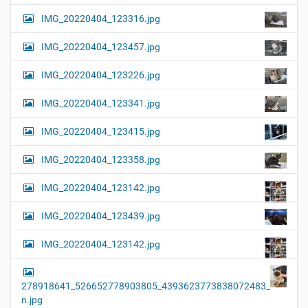
i
r
G
o
IMG_20220404_123316.jpg
r
n
ö
IMG_20220404_123457.jpg
ß
e
…
IMG_20220404_123226.jpg
IMG_20220404_123341.jpg
IMG_20220404_123415.jpg
IMG_20220404_123358.jpg
IMG_20220404_123142.jpg
IMG_20220404_123439.jpg
IMG_20220404_123142.jpg
278918641_526652778903805_4393623773838072483_
n.jpg