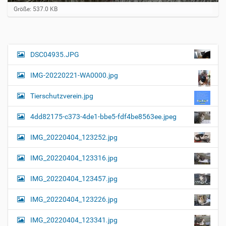
Z
Größe: 537.0 KB
e
i
g
e
B
DSC04935.JPG
N
i
a
l
IMG-20220221-WA0000.jpg
d
v
i
i
n
Tierschutzverein.jpg
v
g
o
4dd82175-c373-4de1-bbe5-fdf4be8563ee.jpeg
a
l
l
t
IMG_20220404_123252.jpg
e
i
r
G
o
IMG_20220404_123316.jpg
r
n
ö
IMG_20220404_123457.jpg
ß
e
…
IMG_20220404_123226.jpg
IMG_20220404_123341.jpg