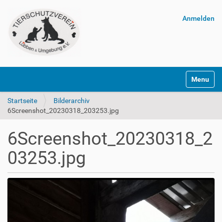
Anmelden
Navigatio
Startseite
Bilderarchiv
6Screenshot_20230318_203253.jpg
6Screenshot_20230318_2
03253.jpg