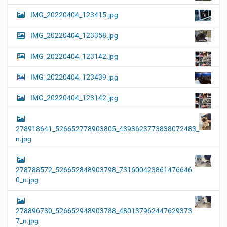
IMG_20220404_123415.jpg
IMG_20220404_123358.jpg
IMG_20220404_123142.jpg
IMG_20220404_123439.jpg
IMG_20220404_123142.jpg
278918641_526652778903805_4393623773838072483_
n.jpg
278788572_526652848903798_731600423861476646
0_n.jpg
278896730_526652948903788_480137962447629373
7_n.jpg