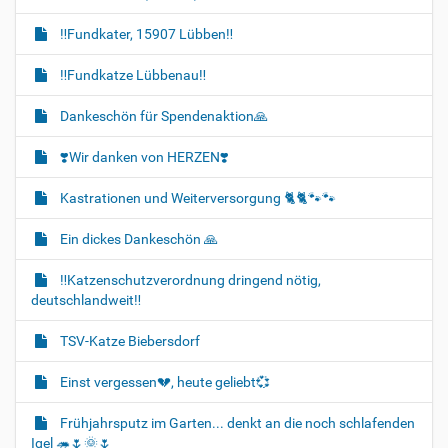
‼️Fundkater, 15907 Lübben‼️
‼️Fundkatze Lübbenau‼️
Dankeschön für Spendenaktion🙏
❣️Wir danken von HERZEN❣️
Kastrationen und Weiterversorgung 🐈‍🐈🐾🐾
Ein dickes Dankeschön 🙏
‼️Katzenschutzverordnung dringend nötig,
deutschlandweit‼️
TSV-Katze Biebersdorf
Einst vergessen💔, heute geliebt💞
Frühjahrsputz im Garten... denkt an die noch schlafenden
Igel 🦔🌷🌞🌷