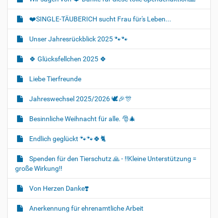
❤️SINGLE-TÄUBERICH sucht Frau für's Leben...
Unser Jahresrückblick 2025 🐾🐾
🍀 Glücksfellchen 2025 🍀
Liebe Tierfreunde
Jahreswechsel 2025/2026 🕊🎉🎊
Besinnliche Weihnacht für alle. 🎅🎄
Endlich geglückt 🐾🐾🍀🐈‍
Spenden für den Tierschutz 🙏 - ‼️Kleine Unterstützung =
große Wirkung‼️
Von Herzen Danke❣️
Anerkennung für ehrenamtliche Arbeit