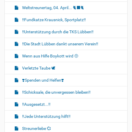
Weltstreunertag, 04. April... 🐈‍⬛🐈
‼️Fundkatze Krausnick, Sportplatz‼️
‼️Unterstützung durch die TKS Lübben‼️
‼️Die Stadt Lübben dankt unserem Verein‼️
Wenn aus Hilfe Boykott wird 🤨
Verletzte Taube 🕊
❣️Spenden und Helfen❣️
‼️Schicksale, die unvergessen bleiben‼️
‼️Ausgesetzt...‼️
‼️Jede Unterstützung hilft‼️
Streunerliebe 💞