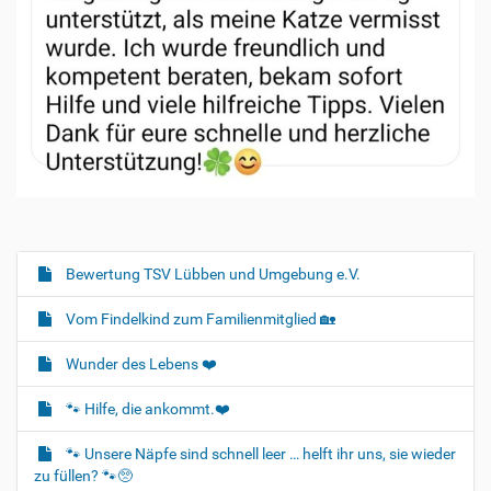
Bewertung TSV Lübben und Umgebung e.V.
N
a
Vom Findelkind zum Familienmitglied 🏡
v
i
Wunder des Lebens ❤️
g
🐾 Hilfe, die ankommt.❤️
a
t
🐾 Unsere Näpfe sind schnell leer … helft ihr uns, sie wieder
i
zu füllen? 🐾🥺