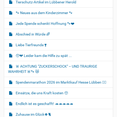
Tierschutz-Artikel im Lübbener Herold
🐾 Neues aus dem Kinderzimmer 🐾
Jede Spende schenkt Hoffnung 🐾❤️
Abschied in Würde 🌈
Liebe Tierfreunde ❣️
🥺💔 Leider kam die Hilfe zu spät ...
🚨 ACHTUNG "ZUCKERSCHOCK" – UND TRAURIGE
WAHRHEIT 🚨🐾 😿
Spendenmarathon 2026 im Marktkauf Hesse Lübben 👍🏻
Einsätze, die uns Kraft kosten 🥺
Endlich ist es geschafft! 🦔🦔🦔🦔🦔
Zuhause im Glück🍀🐈‍