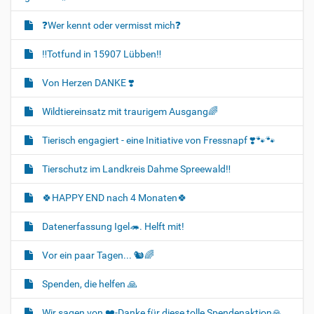
❓️Wer kennt oder vermisst mich❓️
‼️Totfund in 15907 Lübben‼️
Von Herzen DANKE ❣️
Wildtiereinsatz mit traurigem Ausgang🌈
Tierisch engagiert - eine Initiative von Fressnapf ❣️🐾🐾
Tierschutz im Landkreis Dahme Spreewald‼️
🍀HAPPY END nach 4 Monaten🍀
Datenerfassung Igel🦔. Helft mit!
Vor ein paar Tagen... 🐿🌈
Spenden, die helfen 🙏
Wir sagen von ❤️-Danke für diese tolle Spendenaktion🙏