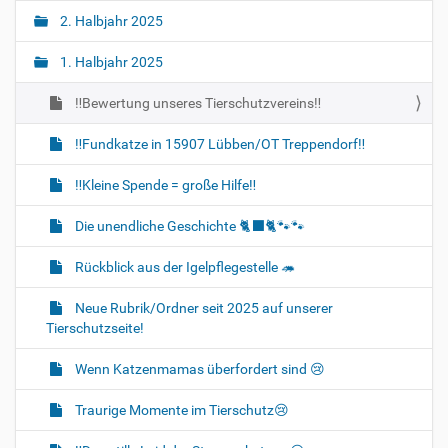
2. Halbjahr 2025
1. Halbjahr 2025
‼Bewertung unseres Tierschutzvereins‼
‼️Fundkatze in 15907 Lübben/OT Treppendorf‼️
‼️Kleine Spende = große Hilfe‼️
Die unendliche Geschichte 🐈‍⬛🐈🐾🐾
Rückblick aus der Igelpflegestelle 🦔
Neue Rubrik/Ordner seit 2025 auf unserer
Tierschutzseite!
Wenn Katzenmamas überfordert sind 😢
Traurige Momente im Tierschutz😢