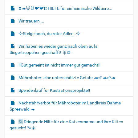
o
❗❗🦔🦊🐰🐦‍🐦❗❗ HILFE für einheimische Wildtiere...
n
Wir trauern ...
🦅Steige hoch, du roter Adler...🦅
Wir haben es wieder ganz nach oben aufs
Siegertreppchen geschafft! 🥇🪙
‼️Gut gemeint ist nicht immer gut gemacht‼️
Mähroboter- eine unterschätzte Gefahr 🦔🌱🦔🌱🦔
Spendenlauf für Kastrationsprojekte‼️
Nachtfahrverbot für Mähroboter im Landkreis-Dahme-
Spreewald 🦔
🆘️ Dringende Hilfe für eine Katzenmama und ihre Kitten
gesucht! 🐾☀️