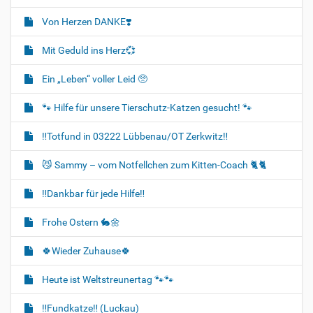
Von Herzen DANKE❣️
Mit Geduld ins Herz💞
Ein „Leben“ voller Leid 🥺
🐾 Hilfe für unsere Tierschutz-Katzen gesucht! 🐾
‼️Totfund in 03222 Lübbenau/OT Zerkwitz‼️
😼 Sammy – vom Notfellchen zum Kitten-Coach 🐈🐈‍
‼️Dankbar für jede Hilfe‼️
Frohe Ostern 🐇🌼
🍀Wieder Zuhause🍀
Heute ist Weltstreunertag 🐾🐾
‼️Fundkatze‼️ (Luckau)