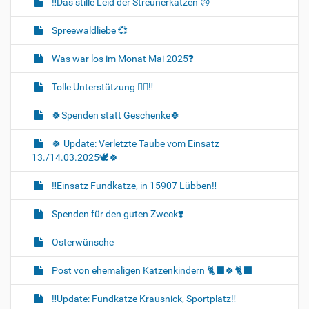
‼️Das stille Leid der Streunerkatzen 😢
Spreewaldliebe 💞
Was war los im Monat Mai 2025❓️
Tolle Unterstützung 👍🏻‼️
🍀Spenden statt Geschenke🍀
🍀 Update: Verletzte Taube vom Einsatz
13./14.03.2025🕊🍀
‼️Einsatz Fundkatze, in 15907 Lübben‼️
Spenden für den guten Zweck❣️
Osterwünsche
Post von ehemaligen Katzenkindern 🐈‍⬛🍀🐈‍⬛
‼️Update: Fundkatze Krausnick, Sportplatz‼️