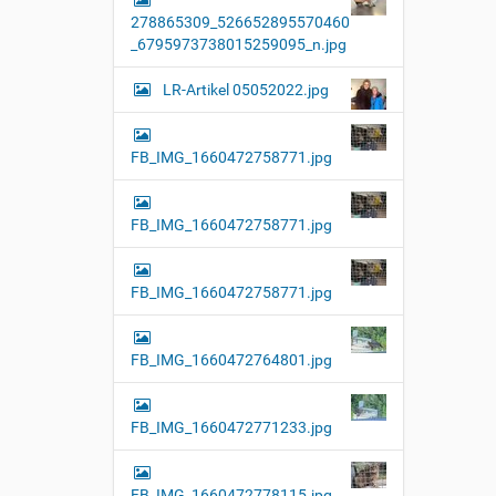
l
278865309_526652895570460
l
e
_6795973738015259095_n.jpg
r
G
LR-Artikel 05052022.jpg
r
ö
ß
e
FB_IMG_1660472758771.jpg
…
FB_IMG_1660472758771.jpg
FB_IMG_1660472758771.jpg
FB_IMG_1660472764801.jpg
FB_IMG_1660472771233.jpg
FB_IMG_1660472778115.jpg