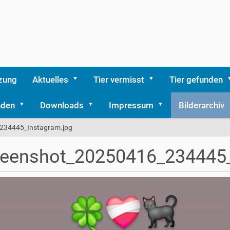
zung
Aktuelles
Tier vermisst
Tier gefunden
nden
Downloads
Impressum
Bilderarchiv
234445_Instagram.jpg
reenshot_20250416_234445_