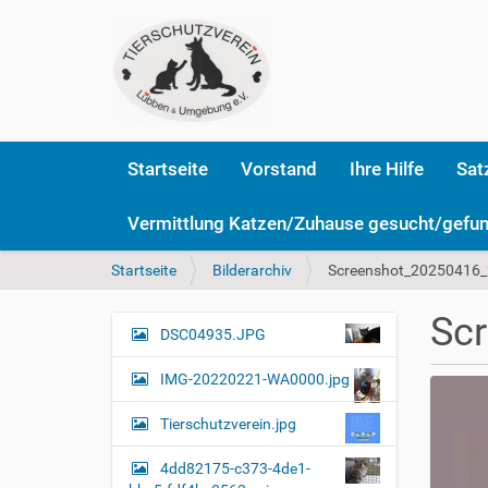
Startseite
Vorstand
Ihre Hilfe
Sat
Vermittlung Katzen/Zuhause gesucht/gefu
S
Startseite
Bilderarchiv
Screenshot_20250416_
i
e
Sc
s
DSC04935.JPG
N
i
a
n
IMG-20220221-WA0000.jpg
v
d
i
h
Tierschutzverein.jpg
i
g
e
4dd82175-c373-4de1-
a
r