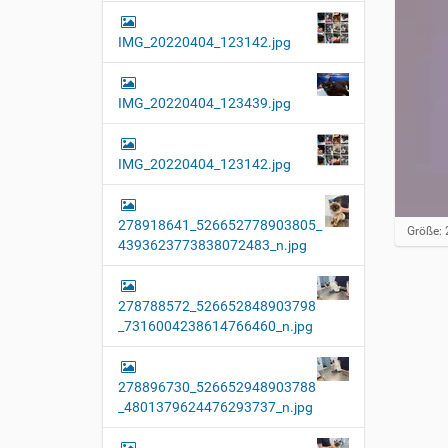
IMG_20220404_123142.jpg
IMG_20220404_123439.jpg
IMG_20220404_123142.jpg
278918641_526652778903805_
Z
Größe: 
4393623773838072483_n.jpg
e
i
g
e
278788572_526652848903798
B
_7316004238614766460_n.jpg
i
l
d
i
278896730_526652948903788
n
_4801379624476293737_n.jpg
v
o