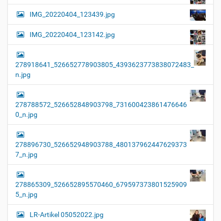
IMG_20220404_123439.jpg
IMG_20220404_123142.jpg
278918641_526652778903805_4393623773838072483_
n.jpg
278788572_526652848903798_731600423861476646
0_n.jpg
278896730_526652948903788_480137962447629373
7_n.jpg
278865309_526652895570460_679597373801525909
5_n.jpg
LR-Artikel 05052022.jpg