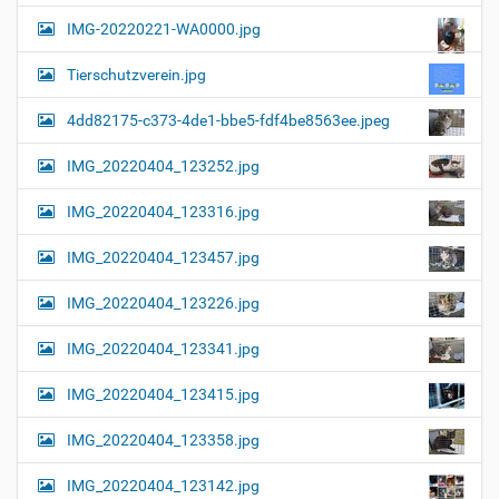
a
l
IMG-20220221-WA0000.jpg
d
v
i
i
n
Tierschutzverein.jpg
v
g
o
4dd82175-c373-4de1-bbe5-fdf4be8563ee.jpeg
a
l
l
t
IMG_20220404_123252.jpg
e
i
r
G
o
IMG_20220404_123316.jpg
r
n
ö
IMG_20220404_123457.jpg
ß
e
…
IMG_20220404_123226.jpg
IMG_20220404_123341.jpg
IMG_20220404_123415.jpg
IMG_20220404_123358.jpg
IMG_20220404_123142.jpg