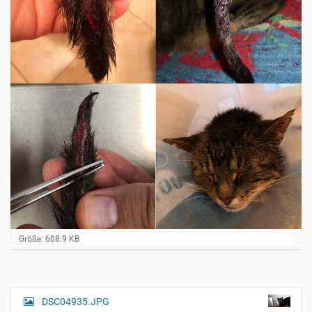
Z
Größe: 608.9 KB
e
i
g
e
B
DSC04935.JPG
N
i