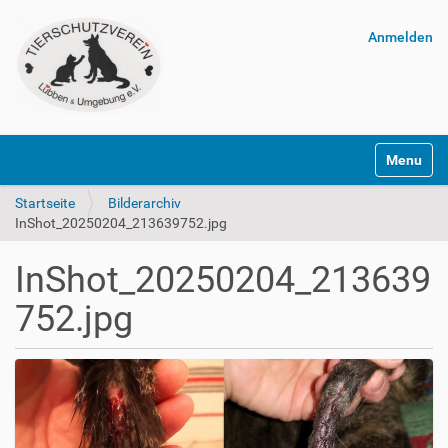
Anmelden
Navigatio
Startseite
Bilderarchiv
InShot_20250204_213639752.jpg
InShot_20250204_213639
752.jpg