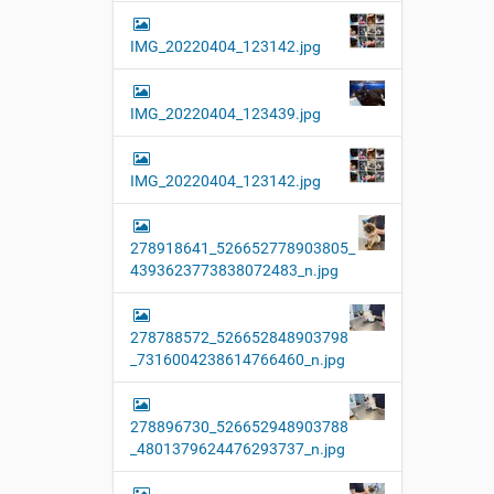
e
B
IMG_20220404_123142.jpg
i
l
d
i
IMG_20220404_123439.jpg
n
v
o
IMG_20220404_123142.jpg
l
l
e
r
278918641_526652778903805_
G
4393623773838072483_n.jpg
r
ö
ß
e
278788572_526652848903798
…
_7316004238614766460_n.jpg
278896730_526652948903788
_4801379624476293737_n.jpg