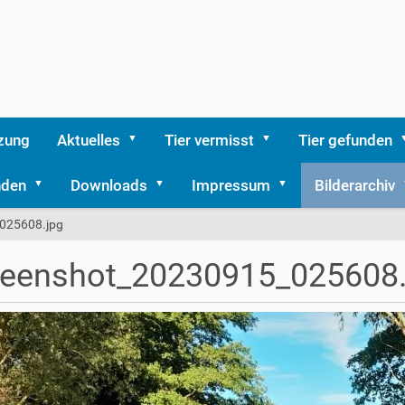
zung
Aktuelles
Tier vermisst
Tier gefunden
nden
Downloads
Impressum
Bilderarchiv
025608.jpg
reenshot_20230915_025608.