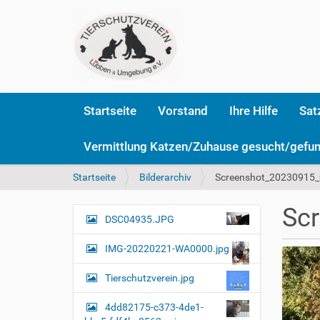
Startseite
Vorstand
Ihre Hilfe
Sat
Vermittlung Katzen/Zuhause gesucht/gefu
S
Startseite
Bilderarchiv
Screenshot_20230915_
i
e
Sc
s
DSC04935.JPG
N
i
a
n
IMG-20220221-WA0000.jpg
v
d
i
h
Tierschutzverein.jpg
i
g
e
4dd82175-c373-4de1-
a
r