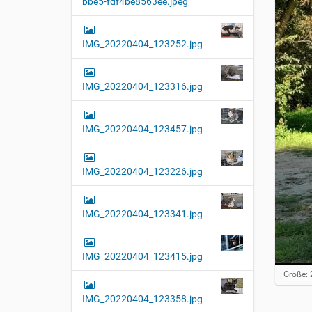
bbe5-fdf4be8563ee.jpeg
t
i
o
IMG_20220404_123252.jpg
n
IMG_20220404_123316.jpg
IMG_20220404_123457.jpg
IMG_20220404_123226.jpg
IMG_20220404_123341.jpg
IMG_20220404_123415.jpg
Z
Größe: 
e
i
IMG_20220404_123358.jpg
g