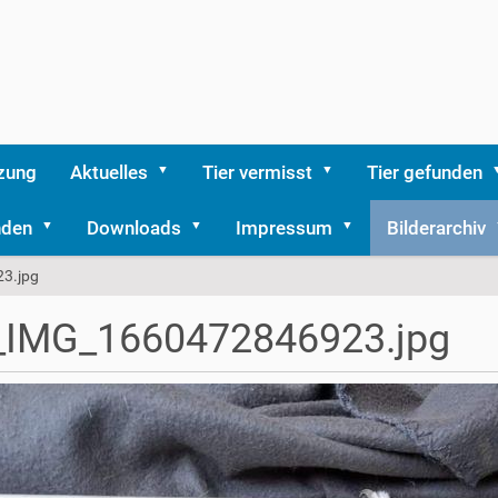
zung
Aktuelles
Tier vermisst
Tier gefunden
nden
Downloads
Impressum
Bilderarchiv
3.jpg
_IMG_1660472846923.jpg