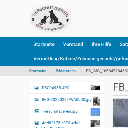
Startseite
Vorstand
Ihre Hilfe
Sat
Vermittlung Katzen/Zuhause gesucht/gefu
S
Startseite
Bilderarchiv
FB_IMG_166047284692
i
e
FB
s
DSC04935.JPG
N
i
a
n
IMG-20220221-WA0000.jpg
v
d
i
h
Tierschutzverein.jpg
i
g
e
4dd82175-c373-4de1-
a
r