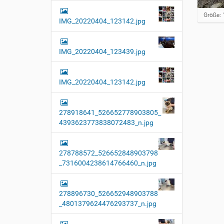
Z
Größe: 
IMG_20220404_123142.jpg
e
i
g
e
IMG_20220404_123439.jpg
B
i
l
IMG_20220404_123142.jpg
d
i
n
v
278918641_526652778903805_
o
4393623773838072483_n.jpg
l
l
e
r
278788572_526652848903798
G
_7316004238614766460_n.jpg
r
ö
ß
278896730_526652948903788
e
…
_4801379624476293737_n.jpg