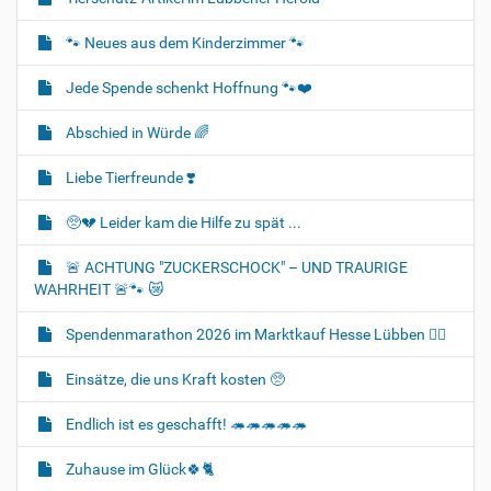
🐾 Neues aus dem Kinderzimmer 🐾
Jede Spende schenkt Hoffnung 🐾❤️
Abschied in Würde 🌈
Liebe Tierfreunde ❣️
🥺💔 Leider kam die Hilfe zu spät ...
🚨 ACHTUNG "ZUCKERSCHOCK" – UND TRAURIGE
WAHRHEIT 🚨🐾 😿
Spendenmarathon 2026 im Marktkauf Hesse Lübben 👍🏻
Einsätze, die uns Kraft kosten 🥺
Endlich ist es geschafft! 🦔🦔🦔🦔🦔
Zuhause im Glück🍀🐈‍