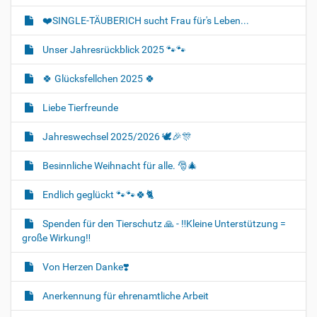
❤️SINGLE-TÄUBERICH sucht Frau für's Leben...
Unser Jahresrückblick 2025 🐾🐾
🍀 Glücksfellchen 2025 🍀
Liebe Tierfreunde
Jahreswechsel 2025/2026 🕊🎉🎊
Besinnliche Weihnacht für alle. 🎅🎄
Endlich geglückt 🐾🐾🍀🐈‍
Spenden für den Tierschutz 🙏 - ‼️Kleine Unterstützung =
große Wirkung‼️
Von Herzen Danke❣️
Anerkennung für ehrenamtliche Arbeit