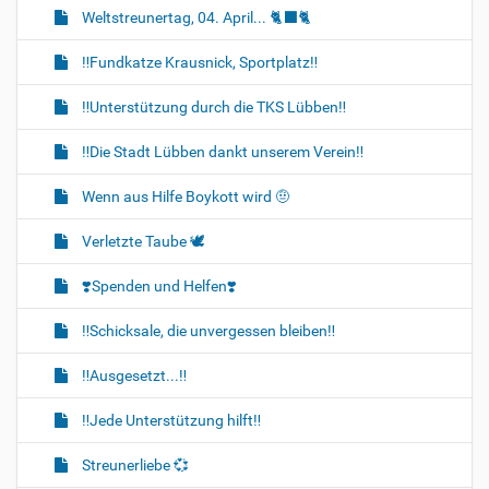
Weltstreunertag, 04. April... 🐈‍⬛🐈
‼️Fundkatze Krausnick, Sportplatz‼️
‼️Unterstützung durch die TKS Lübben‼️
‼️Die Stadt Lübben dankt unserem Verein‼️
Wenn aus Hilfe Boykott wird 🤨
Verletzte Taube 🕊
❣️Spenden und Helfen❣️
‼️Schicksale, die unvergessen bleiben‼️
‼️Ausgesetzt...‼️
‼️Jede Unterstützung hilft‼️
Streunerliebe 💞