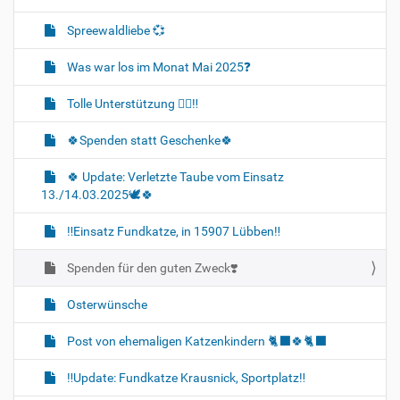
Spreewaldliebe 💞
Was war los im Monat Mai 2025❓️
Tolle Unterstützung 👍🏻‼️
🍀Spenden statt Geschenke🍀
🍀 Update: Verletzte Taube vom Einsatz
13./14.03.2025🕊🍀
‼️Einsatz Fundkatze, in 15907 Lübben‼️
Spenden für den guten Zweck❣️
Osterwünsche
Post von ehemaligen Katzenkindern 🐈‍⬛🍀🐈‍⬛
‼️Update: Fundkatze Krausnick, Sportplatz‼️