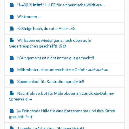
i
❗❗🦔🦊🐰🐦‍🐦❗❗ HILFE für einheimische Wildtiere...
o
Wir trauern ...
n
🦅Steige hoch, du roter Adler...🦅
Wir haben es wieder ganz nach oben aufs
Siegertreppchen geschafft! 🥇🪙
‼️Gut gemeint ist nicht immer gut gemacht‼️
Mähroboter- eine unterschätzte Gefahr 🦔🌱🦔🌱🦔
Spendenlauf für Kastrationsprojekte‼️
Nachtfahrverbot für Mähroboter im Landkreis-Dahme-
Spreewald 🦔
🆘️ Dringende Hilfe für eine Katzenmama und ihre Kitten
gesucht! 🐾☀️
Tierschutz-Artikel im Lübbener Herold