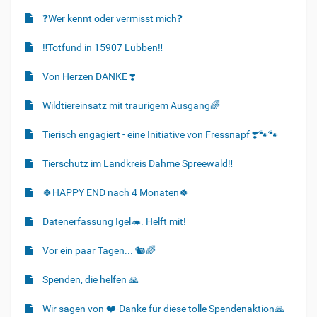
❓️Wer kennt oder vermisst mich❓️
‼️Totfund in 15907 Lübben‼️
Von Herzen DANKE ❣️
Wildtiereinsatz mit traurigem Ausgang🌈
Tierisch engagiert - eine Initiative von Fressnapf ❣️🐾🐾
Tierschutz im Landkreis Dahme Spreewald‼️
🍀HAPPY END nach 4 Monaten🍀
Datenerfassung Igel🦔. Helft mit!
Vor ein paar Tagen... 🐿🌈
Spenden, die helfen 🙏
Wir sagen von ❤️-Danke für diese tolle Spendenaktion🙏