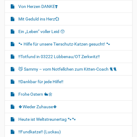
Von Herzen DANKE❣️
Mit Geduld ins Herz💞
Ein „Leben“ voller Leid 🥺
🐾 Hilfe für unsere Tierschutz-Katzen gesucht! 🐾
‼️Totfund in 03222 Lübbenau/OT Zerkwitz‼️
😼 Sammy – vom Notfellchen zum Kitten-Coach 🐈🐈‍
‼️Dankbar für jede Hilfe‼️
Frohe Ostern 🐇🌼
🍀Wieder Zuhause🍀
Heute ist Weltstreunertag 🐾🐾
‼️Fundkatze‼️ (Luckau)