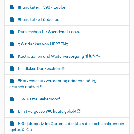
‼️Fundkater, 15907 Lübben‼️
‼️Fundkatze Lübbenau‼️
Dankeschön für Spendenaktion🙏
❣️Wir danken von HERZEN❣️
Kastrationen und Weiterversorgung 🐈‍🐈🐾🐾
Ein dickes Dankeschön 🙏
‼️Katzenschutzverordnung dringend nötig,
deutschlandweit‼️
TSV-Katze Biebersdorf
Einst vergessen💔, heute geliebt💞
Frühjahrsputz im Garten... denkt an die noch schlafenden
Igel 🦔🌷🌞🌷