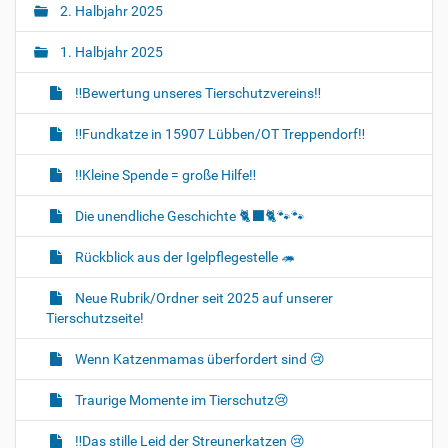
2. Halbjahr 2025
1. Halbjahr 2025
‼Bewertung unseres Tierschutzvereins‼
‼️Fundkatze in 15907 Lübben/OT Treppendorf‼️
‼️Kleine Spende = große Hilfe‼️
Die unendliche Geschichte 🐈‍⬛🐈🐾🐾
Rückblick aus der Igelpflegestelle 🦔
Neue Rubrik/Ordner seit 2025 auf unserer
Tierschutzseite!
Wenn Katzenmamas überfordert sind 😢
Traurige Momente im Tierschutz😢
‼️Das stille Leid der Streunerkatzen 😢