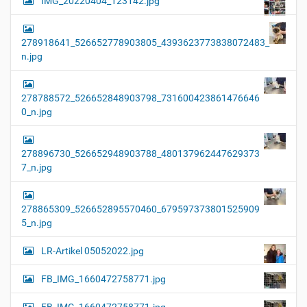
IMG_20220404_123142.jpg
278918641_526652778903805_4393623773838072483_
n.jpg
278788572_526652848903798_731600423861476646
0_n.jpg
278896730_526652948903788_480137962447629373
7_n.jpg
278865309_526652895570460_679597373801525909
5_n.jpg
LR-Artikel 05052022.jpg
FB_IMG_1660472758771.jpg