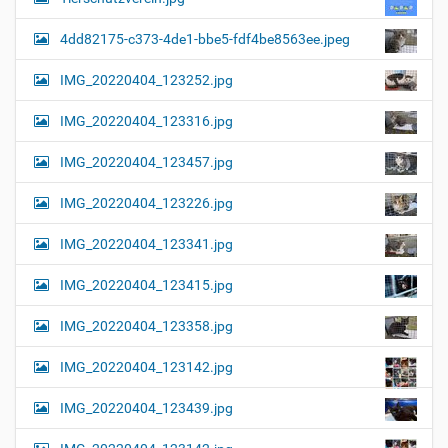
v
g
o
4dd82175-c373-4de1-bbe5-fdf4be8563ee.jpeg
a
l
l
t
IMG_20220404_123252.jpg
e
i
r
G
o
IMG_20220404_123316.jpg
r
n
ö
IMG_20220404_123457.jpg
ß
e
…
IMG_20220404_123226.jpg
IMG_20220404_123341.jpg
IMG_20220404_123415.jpg
IMG_20220404_123358.jpg
IMG_20220404_123142.jpg
IMG_20220404_123439.jpg