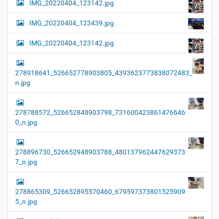
IMG_20220404_123142.jpg
IMG_20220404_123439.jpg
IMG_20220404_123142.jpg
278918641_526652778903805_4393623773838072483_
n.jpg
278788572_526652848903798_731600423861476646
0_n.jpg
278896730_526652948903788_480137962447629373
7_n.jpg
278865309_526652895570460_679597373801525909
5_n.jpg