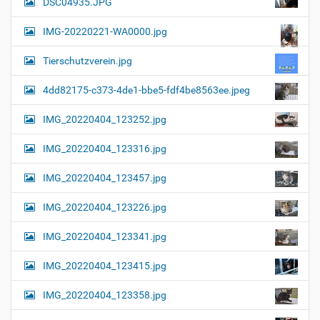
DSC04935.JPG
N
i
a
l
IMG-20220221-WA0000.jpg
d
v
i
i
n
Tierschutzverein.jpg
v
g
o
4dd82175-c373-4de1-bbe5-fdf4be8563ee.jpeg
a
l
l
t
IMG_20220404_123252.jpg
e
i
r
G
o
IMG_20220404_123316.jpg
r
n
ö
IMG_20220404_123457.jpg
ß
e
…
IMG_20220404_123226.jpg
IMG_20220404_123341.jpg
IMG_20220404_123415.jpg
IMG_20220404_123358.jpg