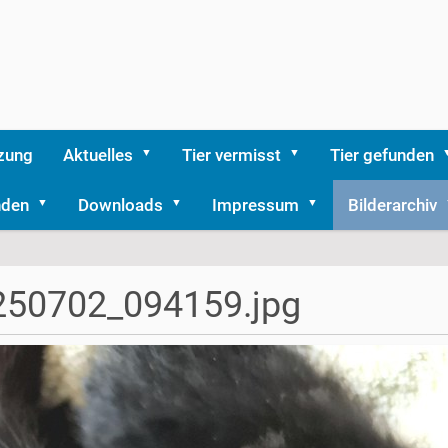
zung
Aktuelles
Tier vermisst
Tier gefunden
nden
Downloads
Impressum
Bilderarchiv
250702_094159.jpg