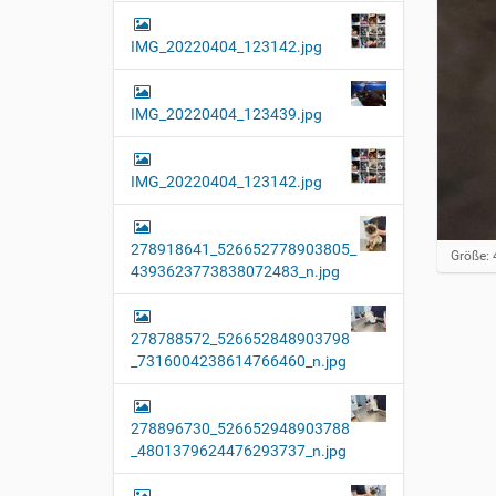
IMG_20220404_123142.jpg
IMG_20220404_123439.jpg
IMG_20220404_123142.jpg
278918641_526652778903805_
Z
Größe: 
4393623773838072483_n.jpg
e
i
g
e
278788572_526652848903798
B
_7316004238614766460_n.jpg
i
l
d
i
278896730_526652948903788
n
_4801379624476293737_n.jpg
v
o