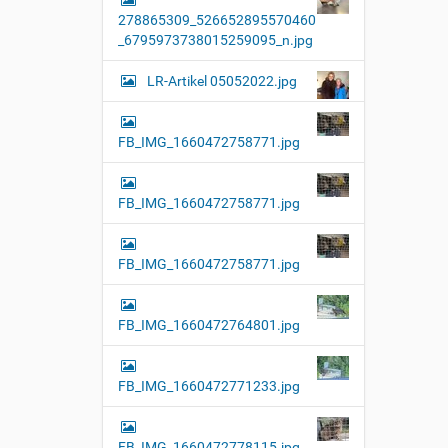
l
278865309_526652895570460
l
e
_6795973738015259095_n.jpg
r
G
LR-Artikel 05052022.jpg
r
ö
ß
e
FB_IMG_1660472758771.jpg
…
FB_IMG_1660472758771.jpg
FB_IMG_1660472758771.jpg
FB_IMG_1660472764801.jpg
FB_IMG_1660472771233.jpg
FB_IMG_1660472778115.jpg