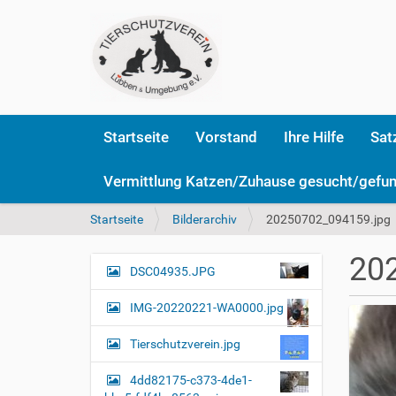
Startseite
Vorstand
Ihre Hilfe
Sat
Vermittlung Katzen/Zuhause gesucht/gefu
S
Startseite
Bilderarchiv
20250702_094159.jpg
i
e
20
s
DSC04935.JPG
N
i
a
n
IMG-20220221-WA0000.jpg
v
d
i
h
Tierschutzverein.jpg
i
g
e
4dd82175-c373-4de1-
a
r