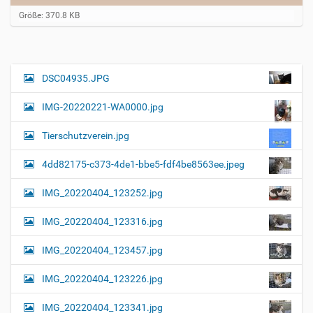
Z
Größe: 370.8 KB
e
i
g
e
B
DSC04935.JPG
N
i
a
l
IMG-20220221-WA0000.jpg
d
v
i
i
n
Tierschutzverein.jpg
v
g
o
4dd82175-c373-4de1-bbe5-fdf4be8563ee.jpeg
a
l
l
t
IMG_20220404_123252.jpg
e
i
r
G
o
IMG_20220404_123316.jpg
r
n
ö
IMG_20220404_123457.jpg
ß
e
…
IMG_20220404_123226.jpg
IMG_20220404_123341.jpg