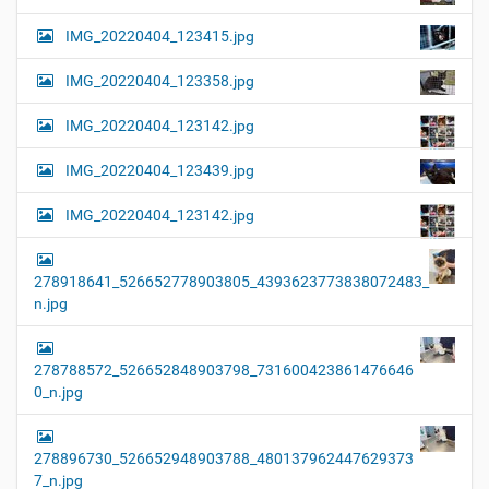
IMG_20220404_123415.jpg
IMG_20220404_123358.jpg
IMG_20220404_123142.jpg
IMG_20220404_123439.jpg
IMG_20220404_123142.jpg
278918641_526652778903805_4393623773838072483_
n.jpg
278788572_526652848903798_731600423861476646
0_n.jpg
278896730_526652948903788_480137962447629373
7_n.jpg