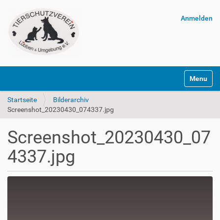
Anmelden
Navigatio
Startseite
Bilderarchiv
Screenshot_20230430_074337.jpg
Screenshot_20230430_07
4337.jpg