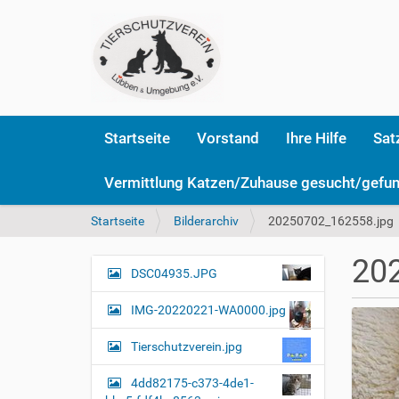
Startseite
Vorstand
Ihre Hilfe
Sat
Vermittlung Katzen/Zuhause gesucht/gefu
S
Startseite
Bilderarchiv
20250702_162558.jpg
i
e
20
s
DSC04935.JPG
N
i
a
n
IMG-20220221-WA0000.jpg
v
d
i
h
Tierschutzverein.jpg
i
g
e
4dd82175-c373-4de1-
a
r