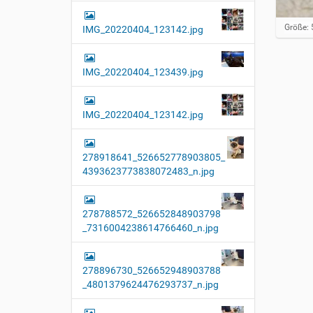
Z
Größe: 
IMG_20220404_123142.jpg
e
i
g
IMG_20220404_123439.jpg
e
B
i
l
IMG_20220404_123142.jpg
d
i
n
278918641_526652778903805_
v
o
4393623773838072483_n.jpg
l
l
e
278788572_526652848903798
r
_7316004238614766460_n.jpg
G
r
ö
ß
278896730_526652948903788
e
_4801379624476293737_n.jpg
…