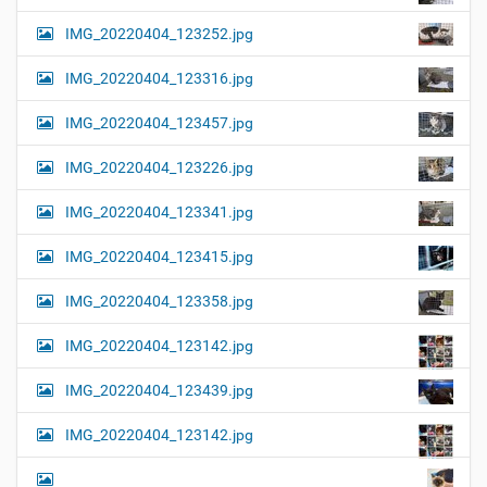
l
t
IMG_20220404_123252.jpg
e
i
r
G
o
IMG_20220404_123316.jpg
r
n
ö
IMG_20220404_123457.jpg
ß
e
…
IMG_20220404_123226.jpg
IMG_20220404_123341.jpg
IMG_20220404_123415.jpg
IMG_20220404_123358.jpg
IMG_20220404_123142.jpg
IMG_20220404_123439.jpg
IMG_20220404_123142.jpg