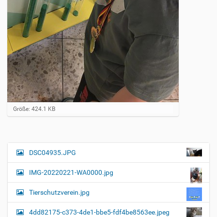
Z
Größe: 424.1 KB
e
i
g
e
B
DSC04935.JPG
N
i
a
l
IMG-20220221-WA0000.jpg
d
v
i
i
n
Tierschutzverein.jpg
v
g
o
4dd82175-c373-4de1-bbe5-fdf4be8563ee.jpeg
a
l