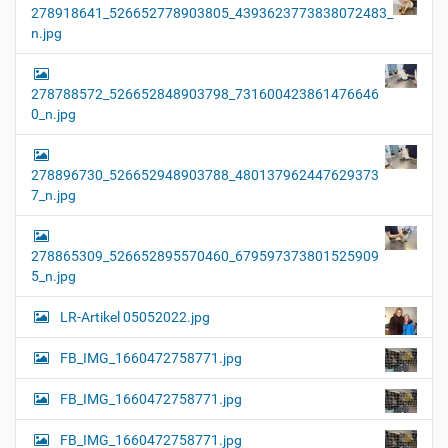
278918641_526652778903805_4393623773838072483_
n.jpg
278788572_526652848903798_731600423861476646
0_n.jpg
278896730_526652948903788_480137962447629373
7_n.jpg
278865309_526652895570460_679597373801525909
5_n.jpg
LR-Artikel 05052022.jpg
FB_IMG_1660472758771.jpg
FB_IMG_1660472758771.jpg
FB_IMG_1660472758771.jpg