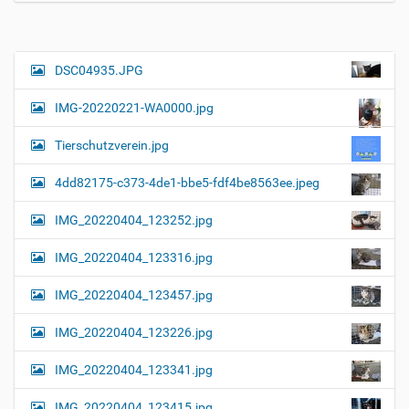
e
i
g
e
B
DSC04935.JPG
N
i
a
l
IMG-20220221-WA0000.jpg
d
v
i
i
n
Tierschutzverein.jpg
v
g
o
4dd82175-c373-4de1-bbe5-fdf4be8563ee.jpeg
a
l
l
t
IMG_20220404_123252.jpg
e
i
r
G
o
IMG_20220404_123316.jpg
r
n
ö
IMG_20220404_123457.jpg
ß
e
…
IMG_20220404_123226.jpg
IMG_20220404_123341.jpg
IMG_20220404_123415.jpg