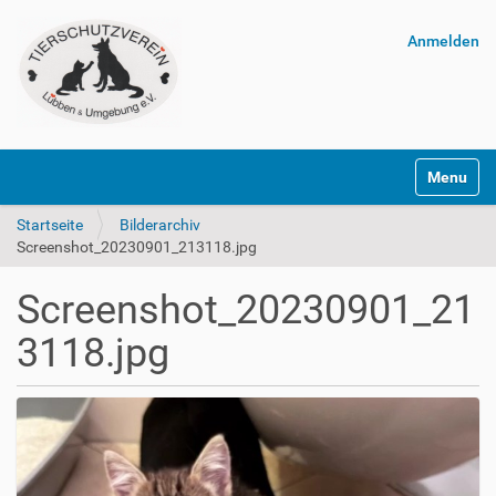
Anmelden
Navigatio
Startseite
Bilderarchiv
Screenshot_20230901_213118.jpg
Screenshot_20230901_21
3118.jpg