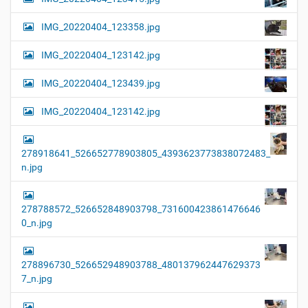
IMG_20220404_123358.jpg
IMG_20220404_123142.jpg
IMG_20220404_123439.jpg
IMG_20220404_123142.jpg
278918641_526652778903805_4393623773838072483_
n.jpg
278788572_526652848903798_731600423861476646
0_n.jpg
278896730_526652948903788_480137962447629373
7_n.jpg