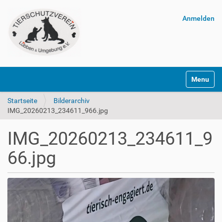
Anmelden
Navigatio
Startseite
Bilderarchiv
IMG_20260213_234611_966.jpg
IMG_20260213_234611_9
66.jpg