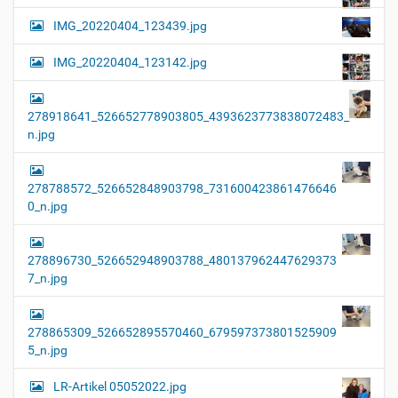
IMG_20220404_123439.jpg
IMG_20220404_123142.jpg
278918641_526652778903805_4393623773838072483_
n.jpg
278788572_526652848903798_731600423861476646
0_n.jpg
278896730_526652948903788_480137962447629373
7_n.jpg
278865309_526652895570460_679597373801525909
5_n.jpg
LR-Artikel 05052022.jpg