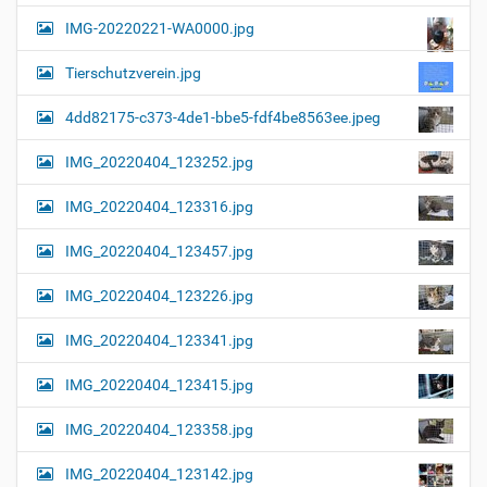
a
l
IMG-20220221-WA0000.jpg
d
v
i
i
n
Tierschutzverein.jpg
v
g
o
4dd82175-c373-4de1-bbe5-fdf4be8563ee.jpeg
a
l
l
t
IMG_20220404_123252.jpg
e
i
r
G
o
IMG_20220404_123316.jpg
r
n
ö
IMG_20220404_123457.jpg
ß
e
…
IMG_20220404_123226.jpg
IMG_20220404_123341.jpg
IMG_20220404_123415.jpg
IMG_20220404_123358.jpg
IMG_20220404_123142.jpg