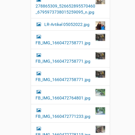
l
278865309_526652895570460
l
e
_6795973738015259095_n.jpg
r
G
LR-Artikel 05052022.jpg
r
ö
ß
e
FB_IMG_1660472758771.jpg
…
FB_IMG_1660472758771.jpg
FB_IMG_1660472758771.jpg
FB_IMG_1660472764801.jpg
FB_IMG_1660472771233.jpg
FB_IMG_1660472778115.jpg