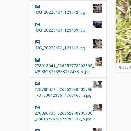
IMG_20220404_123142.jpg
IMG_20220404_123439.jpg
IMG_20220404_123142.jpg
278918641_526652778903805_
Z
Größe: 
4393623773838072483_n.jpg
e
i
g
e
278788572_526652848903798
B
_7316004238614766460_n.jpg
i
l
d
i
278896730_526652948903788
n
_4801379624476293737_n.jpg
v
o