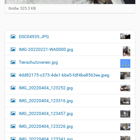
Z
Größe: 525.3 KB
e
i
g
e
B
DSC04935.JPG
N
i
a
l
IMG-20220221-WA0000.jpg
d
v
i
i
n
Tierschutzverein.jpg
v
g
o
4dd82175-c373-4de1-bbe5-fdf4be8563ee.jpeg
a
l
l
t
IMG_20220404_123252.jpg
e
i
r
G
o
IMG_20220404_123316.jpg
r
n
ö
IMG_20220404_123457.jpg
ß
e
…
IMG_20220404_123226.jpg
IMG_20220404_123341.jpg