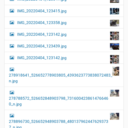
IMG_20220404_123415.jpg
IMG_20220404_123358.jpg
IMG_20220404_123142.jpg
IMG_20220404_123439.jpg
IMG_20220404_123142.jpg
278918641_526652778903805_4393623773838072483_
n.jpg
278788572_526652848903798_731600423861476646
0_n.jpg
278896730_526652948903788_480137962447629373
7_n.jpg