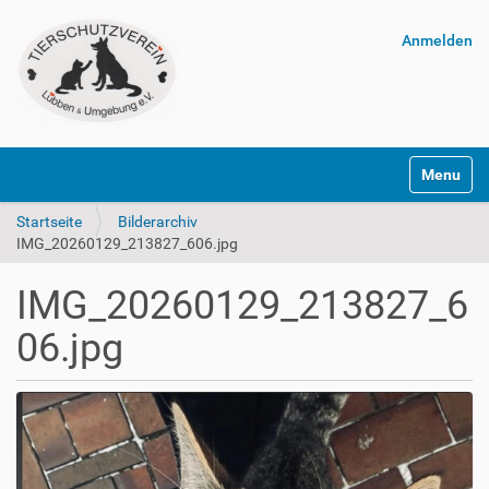
Anmelden
Navigatio
Startseite
Bilderarchiv
IMG_20260129_213827_606.jpg
IMG_20260129_213827_6
06.jpg