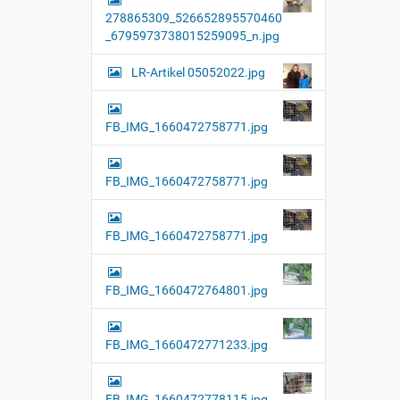
l
278865309_526652895570460
l
e
_6795973738015259095_n.jpg
r
G
LR-Artikel 05052022.jpg
r
ö
ß
e
FB_IMG_1660472758771.jpg
…
FB_IMG_1660472758771.jpg
FB_IMG_1660472758771.jpg
FB_IMG_1660472764801.jpg
FB_IMG_1660472771233.jpg
FB_IMG_1660472778115.jpg