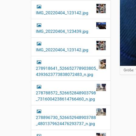
IMG_20220404_123142.jpg
IMG_20220404_123439.jpg
IMG_20220404_123142.jpg
278918641_526652778903805_
Z
Größe: 
4393623773838072483_n.jpg
e
i
g
e
278788572_526652848903798
B
_7316004238614766460_n.jpg
i
l
d
i
278896730_526652948903788
n
_4801379624476293737_n.jpg
v
o