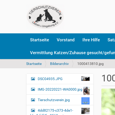
Startseite
Vorstand
Ihre Hilfe
Sat
Vermittlung Katzen/Zuhause gesucht/gefu
S
Startseite
Bilderarchiv
1000413810.jpg
i
e
10
s
DSC04935.JPG
N
i
a
n
IMG-20220221-WA0000.jpg
v
d
i
h
Tierschutzverein.jpg
i
g
e
4dd82175-c373-4de1-
a
r