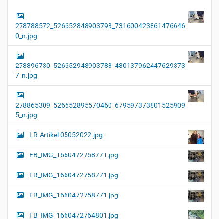
278788572_526652848903798_731600423861476646
0_n.jpg
278896730_526652948903788_480137962447629373
7_n.jpg
278865309_526652895570460_679597373801525909
5_n.jpg
LR-Artikel 05052022.jpg
FB_IMG_1660472758771.jpg
FB_IMG_1660472758771.jpg
FB_IMG_1660472758771.jpg
FB_IMG_1660472764801.jpg