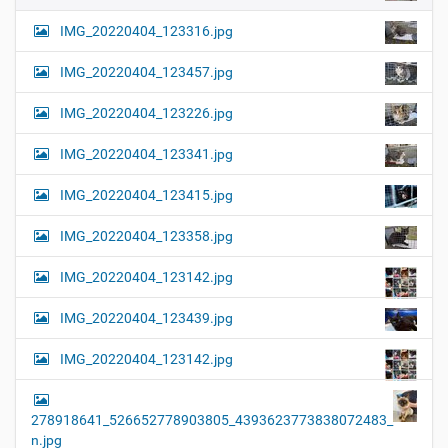
i
r
G
o
IMG_20220404_123316.jpg
r
n
ö
IMG_20220404_123457.jpg
ß
e
…
IMG_20220404_123226.jpg
IMG_20220404_123341.jpg
IMG_20220404_123415.jpg
IMG_20220404_123358.jpg
IMG_20220404_123142.jpg
IMG_20220404_123439.jpg
IMG_20220404_123142.jpg
278918641_526652778903805_4393623773838072483_
n.jpg