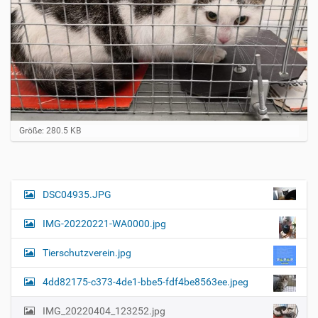
Z
Größe: 280.5 KB
e
i
g
e
B
DSC04935.JPG
N
i
a
l
IMG-20220221-WA0000.jpg
d
v
i
i
n
Tierschutzverein.jpg
v
g
o
4dd82175-c373-4de1-bbe5-fdf4be8563ee.jpeg
a
l
l
t
IMG_20220404_123252.jpg
e