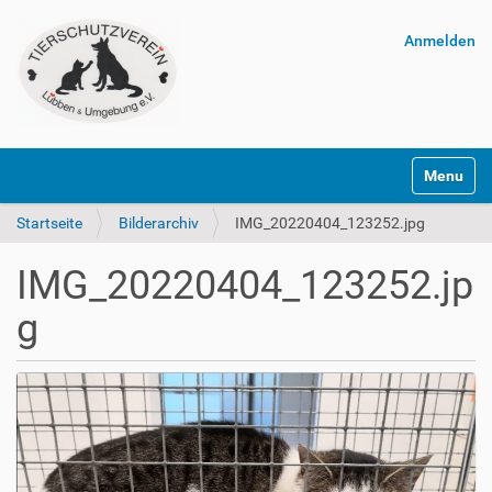
Anmelden
Navigatio
Startseite
Bilderarchiv
IMG_20220404_123252.jpg
IMG_20220404_123252.jp
g