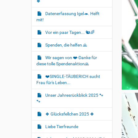
🍀
Datenerfassung Igel🦔. Helft
mit!
Vor ein paar Tagen... 🐿🌈
Spenden, die helfen 🙏
Wir sagen von ❤️-Danke für
diese tolle Spendenaktion🙏
❤️SINGLE-TÄUBERICH sucht
Frau für's Leben...
Unser Jahresrückblick 2025 🐾
🐾
🍀 Glücksfellchen 2025 🍀
Liebe Tierfreunde