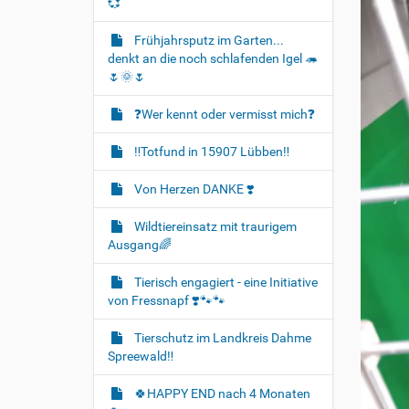
💞
Frühjahrsputz im Garten...
denkt an die noch schlafenden Igel 🦔
🌷🌞🌷
❓️Wer kennt oder vermisst mich❓️
‼️Totfund in 15907 Lübben‼️
Von Herzen DANKE ❣️
Wildtiereinsatz mit traurigem
Ausgang🌈
Tierisch engagiert - eine Initiative
von Fressnapf ❣️🐾🐾
Tierschutz im Landkreis Dahme
Spreewald‼️
🍀HAPPY END nach 4 Monaten