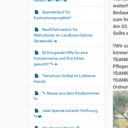
Gefahr 🦔🌱🦔🌱🦔
weiter
Spendenlauf für
Bedaue
Kastrationsprojekte‼️
zum fr
Am 03.
Nachtfahrverbot für
Sollte
Mähroboter im Landkreis-Dahme-
Spreewald 🦔
‼️Wir s
können
🆘️ Dringende Hilfe für eine
Katzenmama und ihre Kitten
‼️DANKE
gesucht! 🐾☀️
Pfleges
‼️DANKE
Tierschutz-Artikel im Lübbener
‼️DANK
Herold
Ordnun
🐾 Neues aus dem Kinderzimmer
🐾
Jede Spende schenkt Hoffnung
🐾❤️