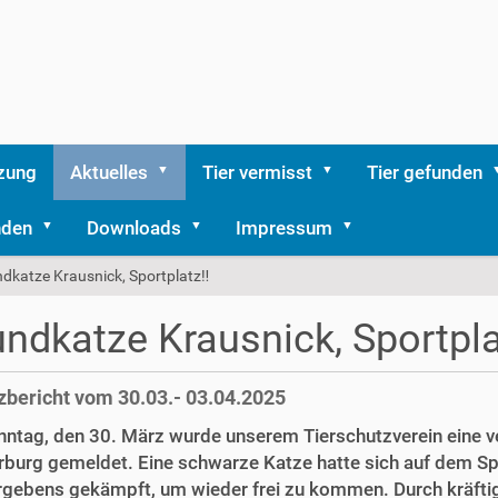
zung
Aktuelles
Tier vermisst
Tier gefunden
nden
Downloads
Impressum
ndkatze Krausnick, Sportplatz‼️
undkatze Krausnick, Sportpla
zbericht vom 30.03.- 03.04.2025
ntag, den 30. März wurde unserem Tierschutzverein eine v
burg gemeldet. Eine schwarze Katze hatte sich auf dem Spo
rgebens gekämpft, um wieder frei zu kommen. Durch kräftig