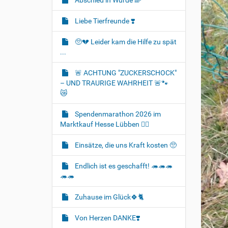
Abschied in Würde 🌈
Liebe Tierfreunde ❣️
🥺💔 Leider kam die Hilfe zu spät
...
🚨 ACHTUNG "ZUCKERSCHOCK"
– UND TRAURIGE WAHRHEIT 🚨🐾
😿
Spendenmarathon 2026 im
Marktkauf Hesse Lübben 👍🏻
Einsätze, die uns Kraft kosten 🥺
Endlich ist es geschafft! 🦔🦔🦔
🦔🦔
Zuhause im Glück🍀🐈‍
Von Herzen DANKE❣️