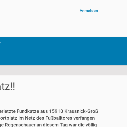
Anmelden
tz‼️
erletzte Fundkatze aus 15910 Krausnick-Groß
rtplatz im Netz des Fußballtores verfangen
e Regenschauer an diesem Tag war die völlig