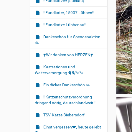
‼️Fundkatze‼️ (Luckau)
‼️Fundkater, 15907 Lübben‼️
‼️Fundkatze Lübbenau‼️
Dankeschön für Spendenaktion
🙏
❣️Wir danken von HERZEN❣️
Kastrationen und
Weiterversorgung 🐈‍🐈🐾🐾
Ein dickes Dankeschön 🙏
‼️Katzenschutzverordnung
dringend nötig, deutschlandweit‼️
TSV-Katze Biebersdorf
Einst vergessen💔, heute geliebt