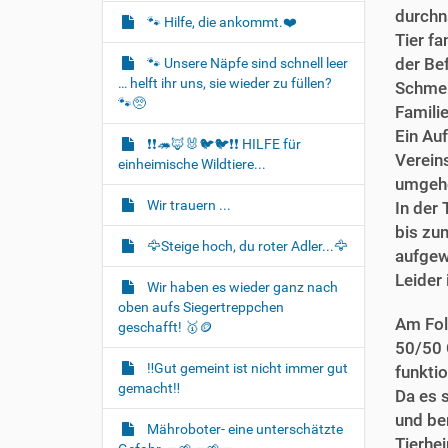
t
durchnä
🐾 Hilfe, die ankommt.❤️
i
Tier f
o
der Be
🐾 Unsere Näpfe sind schnell leer
… helft ihr uns, sie wieder zu füllen?
n
Schmer
🐾🥺
Famili
Ein Auf
❗❗🦔🦊🐰🐦‍🐦❗❗ HILFE für
Vereins
einheimische Wildtiere...
umgehe
Wir trauern ...
In der
bis zu
🦅Steige hoch, du roter Adler...🦅
aufgew
Leider 
Wir haben es wieder ganz nach
oben aufs Siegertreppchen
Am Fol
geschafft! 🥇🪙
50/50 
‼️Gut gemeint ist nicht immer gut
funktio
gemacht‼️
Da es 
und be
Mähroboter- eine unterschätzte
Tierhei