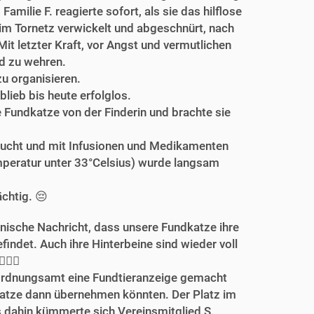
milie F. reagierte sofort, als sie das hilflose
 im Tornetz verwickelt und abgeschnürt, nach
t letzter Kraft, vor Angst und vermutlichen
d zu wehren.
u organisieren.
lieb bis heute erfolglos.
e Fundkatze von der Finderin und brachte sie
rsucht und mit Infusionen und Medikamenten
emperatur unter 33°Celsius) wurde langsam
ächtig. 😔
onische Nachricht, dass unsere Fundkatze ihre
ndet. Auch ihre Hinterbeine sind wieder voll
🍀😻
Ordnungsamt eine Fundtieranzeige gemacht
Katze dann übernehmen könnten. Der Platz im
is dahin kümmerte sich Vereinsmitglied S.