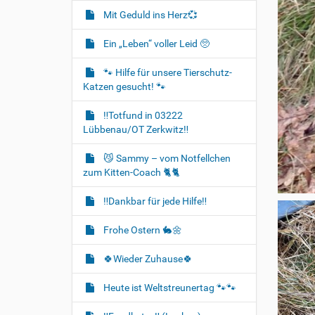
Mit Geduld ins Herz💞
Ein „Leben“ voller Leid 🥺
🐾 Hilfe für unsere Tierschutz-
Katzen gesucht! 🐾
‼️Totfund in 03222
Lübbenau/OT Zerkwitz‼️
😼 Sammy – vom Notfellchen
zum Kitten-Coach 🐈🐈‍
‼️Dankbar für jede Hilfe‼️
Frohe Ostern 🐇🌼
🍀Wieder Zuhause🍀
Heute ist Weltstreunertag 🐾🐾