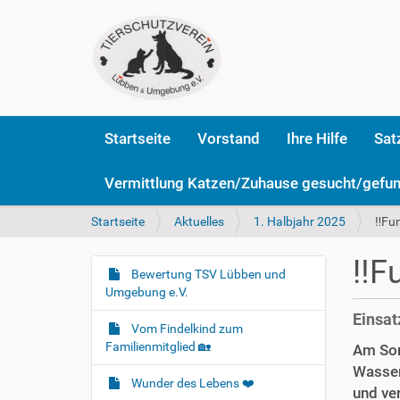
Startseite
Vorstand
Ihre Hilfe
Sat
Vermittlung Katzen/Zuhause gesucht/gefu
S
Startseite
Aktuelles
1. Halbjahr 2025
‼️Fu
i
e
‼️F
s
Bewertung TSV Lübben und
N
i
Umgebung e.V.
a
n
Einsat
v
d
Vom Findelkind zum
i
h
Familienmitglied 🏡
Am Son
i
g
Wasser
e
Wunder des Lebens ❤️
a
und ve
r