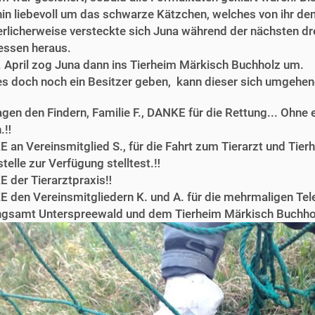
hin liebevoll um das schwarze Kätzchen, welches von ihr 
rlicherweise versteckte sich Juna während der nächsten drei
essen heraus.
 April zog Juna dann ins Tierheim Märkisch Buchholz um.
 es doch noch ein Besitzer geben, kann dieser sich umgehe
agen den Findern, Familie F., DANKE für die Rettung... Ohne e
.‼️
 an Vereinsmitglied S., für die Fahrt zum Tierarzt und Tier
telle zur Verfügung stelltest.‼️
 der Tierarztpraxis‼️
E den Vereinsmitgliedern K. und A. für die mehrmaligen Tel
gsamt Unterspreewald und dem Tierheim Märkisch Buchhol