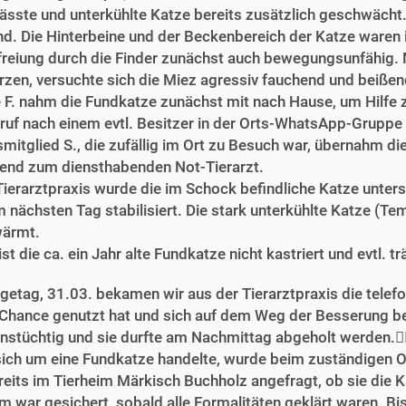
sste und unterkühlte Katze bereits zusätzlich geschwächt. Fa
and. Die Hinterbeine und der Beckenbereich der Katze waren
freiung durch die Finder zunächst auch bewegungsunfähig. Mi
zen, versuchte sich die Miez agressiv fauchend und beißen
e F. nahm die Fundkatze zunächst mit nach Hause, um Hilfe z
ruf nach einem evtl. Besitzer in der Orts-WhatsApp-Gruppe b
mitglied S., die zufällig im Ort zu Besuch war, übernahm di
nd zum diensthabenden Not-Tierarzt.
 Tierarztpraxis wurde die im Schock befindliche Katze unte
m nächsten Tag stabilisiert. Die stark unterkühlte Katze (T
ärmt.
ist die ca. ein Jahr alte Fundkatze nicht kastriert und evtl. tr
getag, 31.03. bekamen wir aus der Tierarztpraxis die telef
Chance genutzt hat und sich auf dem Weg der Besserung befi
nstüchtig und sie durfte am Nachmittag abgeholt werden.👍🏻
sich um eine Fundkatze handelte, wurde beim zuständigen 
reits im Tierheim Märkisch Buchholz angefragt, ob sie die 
m war gesichert, sobald alle Formalitäten geklärt waren. B