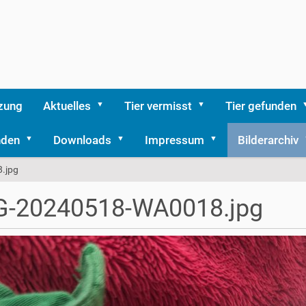
zung
Aktuelles
Tier vermisst
Tier gefunden
nden
Downloads
Impressum
Bilderarchiv
.jpg
G-20240518-WA0018.jpg