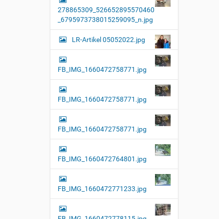
l
278865309_526652895570460
l
e
_6795973738015259095_n.jpg
r
G
LR-Artikel 05052022.jpg
r
ö
ß
e
FB_IMG_1660472758771.jpg
…
FB_IMG_1660472758771.jpg
FB_IMG_1660472758771.jpg
FB_IMG_1660472764801.jpg
FB_IMG_1660472771233.jpg
FB_IMG_1660472778115.jpg