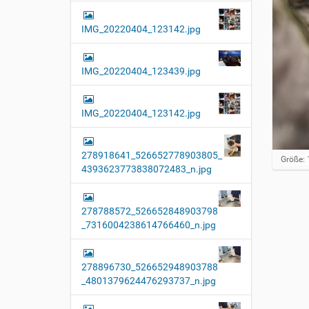
IMG_20220404_123142.jpg
IMG_20220404_123439.jpg
IMG_20220404_123142.jpg
278918641_526652778903805_
Z
Größe: 
4393623773838072483_n.jpg
e
i
g
e
278788572_526652848903798
B
_7316004238614766460_n.jpg
i
l
d
i
278896730_526652948903788
n
_4801379624476293737_n.jpg
v
o