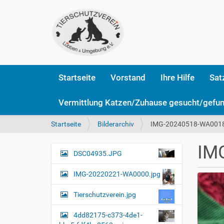
Startseite
Vorstand
Ihre Hilfe
Sat
Vermittlung Katzen/Zuhause gesucht/gefu
S
Startseite
Bilderarchiv
IMG-20240518-WA0018
i
e
IM
s
DSC04935.JPG
N
i
a
n
IMG-20220221-WA0000.jpg
v
d
i
h
Tierschutzverein.jpg
i
g
e
4dd82175-c373-4de1-
a
r