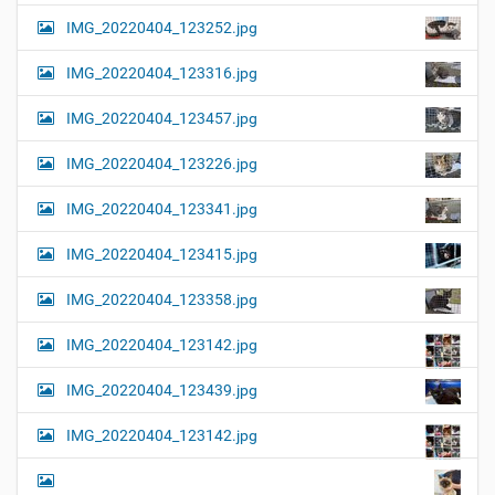
l
t
IMG_20220404_123252.jpg
e
i
r
G
o
IMG_20220404_123316.jpg
r
n
ö
IMG_20220404_123457.jpg
ß
e
…
IMG_20220404_123226.jpg
IMG_20220404_123341.jpg
IMG_20220404_123415.jpg
IMG_20220404_123358.jpg
IMG_20220404_123142.jpg
IMG_20220404_123439.jpg
IMG_20220404_123142.jpg