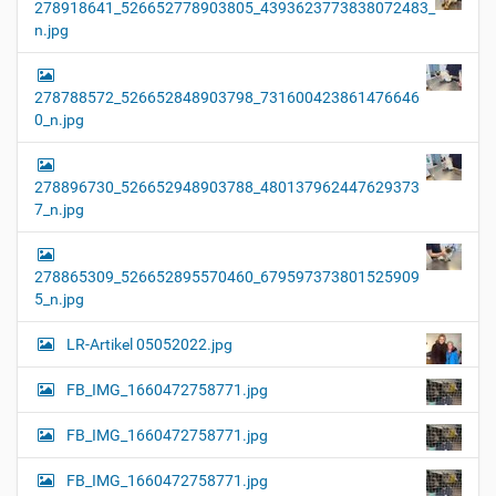
278918641_526652778903805_4393623773838072483_
n.jpg
278788572_526652848903798_731600423861476646
0_n.jpg
278896730_526652948903788_480137962447629373
7_n.jpg
278865309_526652895570460_679597373801525909
5_n.jpg
LR-Artikel 05052022.jpg
FB_IMG_1660472758771.jpg
FB_IMG_1660472758771.jpg
FB_IMG_1660472758771.jpg