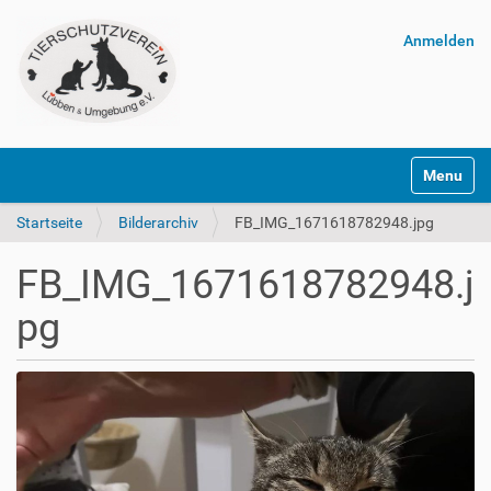
Anmelden
Navigatio
Startseite
Bilderarchiv
FB_IMG_1671618782948.jpg
FB_IMG_1671618782948.j
pg