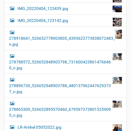
IMG_20220404_123439.jpg
IMG_20220404_123142.jpg
278918641_526652778903805_4393623773838072483_
n.jpg
278788572_526652848903798_731600423861476646
0_n.jpg
278896730_526652948903788_480137962447629373
7_n.jpg
278865309_526652895570460_679597373801525909
5_n.jpg
LR-Artikel 05052022.jpg