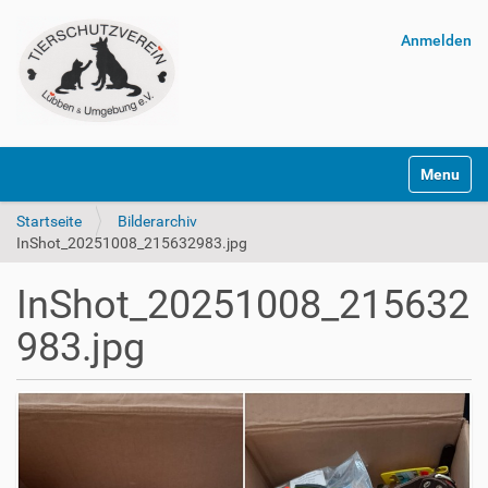
Anmelden
Navigatio
Startseite
Bilderarchiv
InShot_20251008_215632983.jpg
InShot_20251008_215632
983.jpg