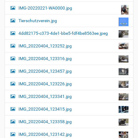
a
l
IMG-20220221-WA0000.jpg
d
v
i
i
n
Tierschutzverein.jpg
v
g
o
4dd82175-c373-4de1-bbe5-fdf4be8563ee.jpeg
a
l
l
t
IMG_20220404_123252.jpg
e
i
r
G
o
IMG_20220404_123316.jpg
r
n
ö
IMG_20220404_123457.jpg
ß
e
…
IMG_20220404_123226.jpg
IMG_20220404_123341.jpg
IMG_20220404_123415.jpg
IMG_20220404_123358.jpg
IMG_20220404_123142.jpg