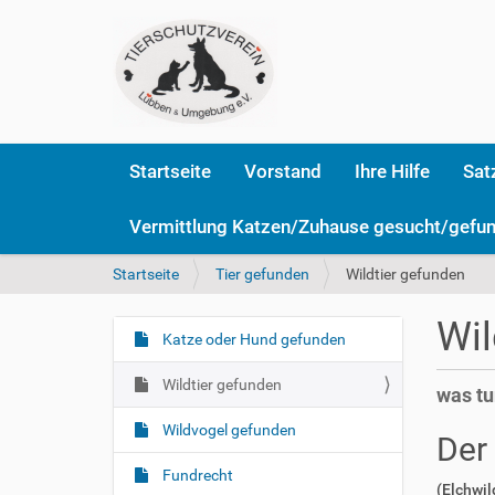
Startseite
Vorstand
Ihre Hilfe
Sat
Vermittlung Katzen/Zuhause gesucht/gefu
S
Startseite
Tier gefunden
Wildtier gefunden
i
e
Wil
s
Katze oder Hund gefunden
N
i
a
n
Wildtier gefunden
was tu
v
d
i
h
Wildvogel gefunden
Der
i
g
e
Fundrecht
a
(Elchwil
r