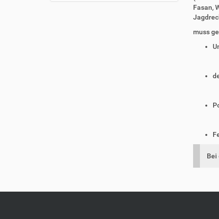
t
Fasan, W
Jagdrech
i
o
muss ge
n
U
de
P
F
Bei