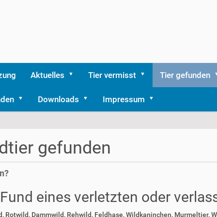
zung
Aktuelles
Tier vermisst
Tier gefunden
nden
Downloads
Impressum
dtier gefunden
n?
 Fund eines verletzten oder verlas
d, Rotwild, Dammwild, Rehwild, Feldhase, Wildkaninchen, Murmeltier, Wi