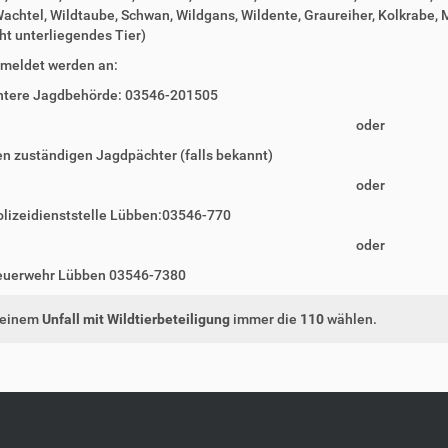
achtel, Wildtaube, Schwan, Wildgans, Wildente, Graureiher, Kolkrabe,
t unterliegendes Tier)
meldet werden an:
ntere Jagdbehörde: 03546-201505
oder
n zuständigen Jagdpächter (falls bekannt)
oder
olizeidienststelle Lübben:03546-770
oder
euerwehr Lübben 03546-7380
 einem
Unfall mit Wildtierbeteiligung
immer die
110
wählen.