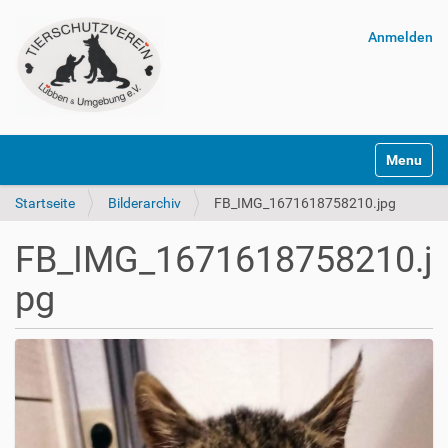
Anmelden
Navigatio
Startseite
Bilderarchiv
FB_IMG_1671618758210.jpg
FB_IMG_1671618758210.j
pg