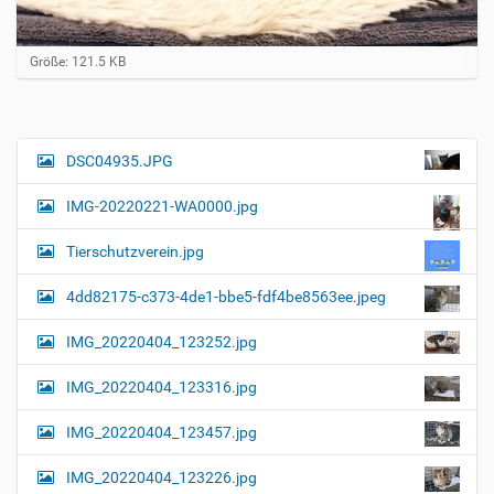
Z
Größe: 121.5 KB
e
i
g
e
B
DSC04935.JPG
N
i
a
l
IMG-20220221-WA0000.jpg
d
v
i
i
n
Tierschutzverein.jpg
v
g
o
4dd82175-c373-4de1-bbe5-fdf4be8563ee.jpeg
a
l
l
t
IMG_20220404_123252.jpg
e
i
r
G
o
IMG_20220404_123316.jpg
r
n
ö
IMG_20220404_123457.jpg
ß
e
…
IMG_20220404_123226.jpg