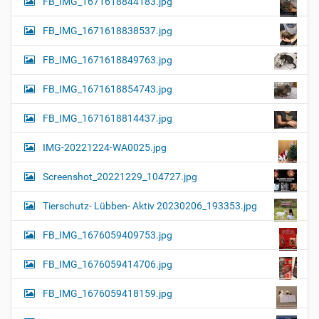
FB_IMG_1671618844183.jpg
FB_IMG_1671618838537.jpg
FB_IMG_1671618849763.jpg
FB_IMG_1671618854743.jpg
FB_IMG_1671618814437.jpg
IMG-20221224-WA0025.jpg
Screenshot_20221229_104727.jpg
Tierschutz- Lübben- Aktiv 20230206_193353.jpg
FB_IMG_1676059409753.jpg
FB_IMG_1676059414706.jpg
FB_IMG_1676059418159.jpg