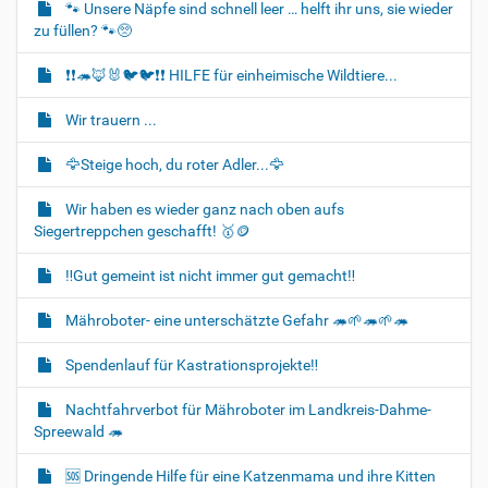
🐾 Unsere Näpfe sind schnell leer … helft ihr uns, sie wieder
i
zu füllen? 🐾🥺
o
❗❗🦔🦊🐰🐦‍🐦❗❗ HILFE für einheimische Wildtiere...
n
Wir trauern ...
🦅Steige hoch, du roter Adler...🦅
Wir haben es wieder ganz nach oben aufs
Siegertreppchen geschafft! 🥇🪙
‼️Gut gemeint ist nicht immer gut gemacht‼️
Mähroboter- eine unterschätzte Gefahr 🦔🌱🦔🌱🦔
Spendenlauf für Kastrationsprojekte‼️
Nachtfahrverbot für Mähroboter im Landkreis-Dahme-
Spreewald 🦔
🆘️ Dringende Hilfe für eine Katzenmama und ihre Kitten