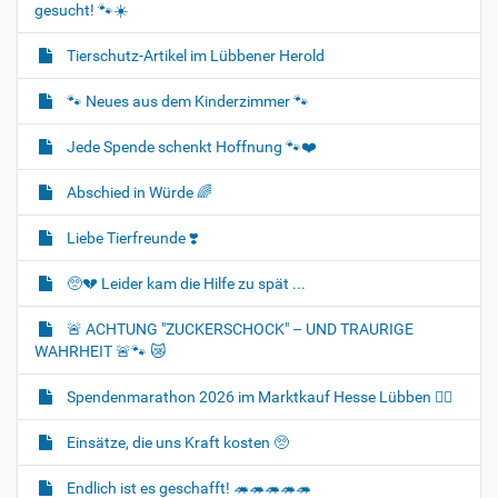
gesucht! 🐾☀️
Tierschutz-Artikel im Lübbener Herold
🐾 Neues aus dem Kinderzimmer 🐾
Jede Spende schenkt Hoffnung 🐾❤️
Abschied in Würde 🌈
Liebe Tierfreunde ❣️
🥺💔 Leider kam die Hilfe zu spät ...
🚨 ACHTUNG "ZUCKERSCHOCK" – UND TRAURIGE
WAHRHEIT 🚨🐾 😿
Spendenmarathon 2026 im Marktkauf Hesse Lübben 👍🏻
Einsätze, die uns Kraft kosten 🥺
Endlich ist es geschafft! 🦔🦔🦔🦔🦔