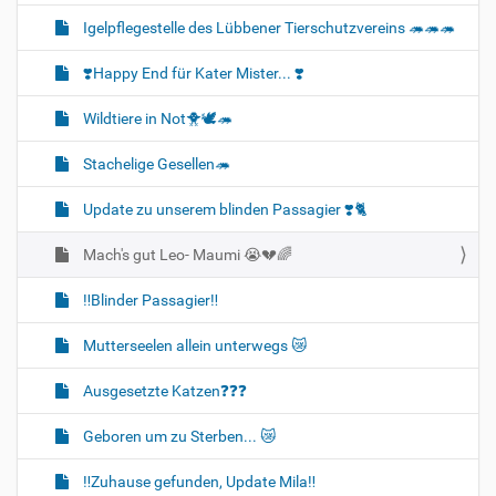
Igelpflegestelle des Lübbener Tierschutzvereins 🦔🦔🦔
❣️Happy End für Kater Mister... ❣️
Wildtiere in Not🐥🕊️🦔
Stachelige Gesellen🦔
Update zu unserem blinden Passagier ❣️🐈
Mach's gut Leo- Maumi 😭💔🌈
‼️Blinder Passagier‼️
Mutterseelen allein unterwegs 😿
Ausgesetzte Katzen❓❓❓
Geboren um zu Sterben... 😿
‼️Zuhause gefunden, Update Mila‼️