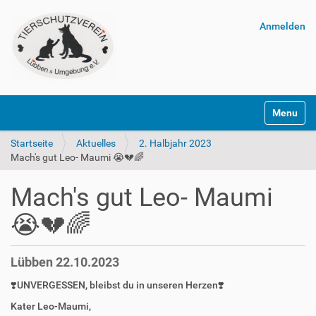
Anmelden
Navigatio
Startseite
Aktuelles
2. Halbjahr 2023
Mach's gut Leo- Maumi 😭💔🌈
Mach's gut Leo- Maumi
😭💔🌈
Lübben 22.10.2023
❣️UNVERGESSEN, bleibst du in unseren Herzen❣️
Kater Leo-Maumi,