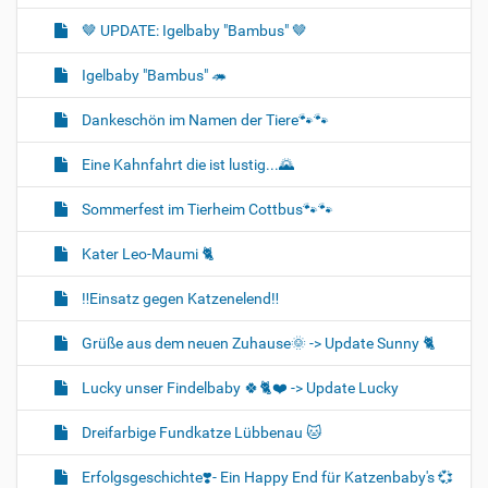
🤎 UPDATE: Igelbaby "Bambus" 🤎
Igelbaby "Bambus" 🦔
Dankeschön im Namen der Tiere🐾🐾
Eine Kahnfahrt die ist lustig...🌄
Sommerfest im Tierheim Cottbus🐾🐾
Kater Leo-Maumi 🐈
‼️Einsatz gegen Katzenelend‼️
Grüße aus dem neuen Zuhause🌞 -> Update Sunny 🐈
Lucky unser Findelbaby 🍀🐈❤️ -> Update Lucky
Dreifarbige Fundkatze Lübbenau 🐱
Erfolgsgeschichte❣️- Ein Happy End für Katzenbaby's 💞