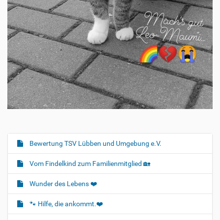
Bewertung TSV Lübben und Umgebung e.V.
N
a
Vom Findelkind zum Familienmitglied 🏡
v
i
Wunder des Lebens ❤️
g
🐾 Hilfe, die ankommt.❤️
a
t