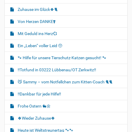
Zuhause im Glück🍀🐈‍
Von Herzen DANKE❣️
Mit Geduld ins Herz💞
Ein „Leben“ voller Leid 🥺
🐾 Hilfe für unsere Tierschutz-Katzen gesucht! 🐾
‼️Totfund in 03222 Lübbenau/OT Zerkwitz‼️
😼 Sammy – vom Notfellchen zum Kitten-Coach 🐈🐈‍
‼️Dankbar für jede Hilfe‼️
Frohe Ostern 🐇🌼
🍀Wieder Zuhause🍀
Heute ist Weltstreunertag 🐾🐾