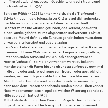
ein Tierschutzfellchen, dessen Geschichte uns sehr traurig und
auch wütend macht. 😞😢
Seit dem Frühjahr 2023 kannten wir dich, als die Tierfreundin
Sylvia R. (regelmäßig jobmäßig vor Ort) uns auf dich aufmerksam
machte und uns immer wieder auf dem Laufenden hielt. Ein
Besitzer wurde nie wirklich gefunden, das Gerücht, dass er zu
einer Familie gehörte, wurde abgestritten und verneint. Fakt ist,
dass Leo-Maumi definitiv ein Zuhause gehabt haben muss, denn
er war bereits kastriert und äußerst zahm.
Leo-Maumi ein älterer, sehr menschenbezogener lieber Kater war
in einem Lübbener Wohnviertel, in den Eingangsfluren, Kellern,
unter parkenden Autos und im Gebüsch der angrenzenden
Hecken "Zuhause". Bei vielen Anwohnern warst du bekannt,
manche stellten dir Futter hin und ab und zu durftest du auch mal
in die eine oder andere Wohnung zum fressen oder gestreichelt
werden, weil sie dich ja angeblich ins Herz geschlossen hatten....
Aber für mehr Tierliebe reichte es dann doch bei niemandem,
denn nach dem Fressen oder abends wurden dir die Türen vor der
Nase wieder verschlossen, egal bei welcher Witterung oder als du
Hilfe gebraucht hättest.💔😢
Selbst als du den fraglichen Tumor am Auge hattest oder als es
dir jetzt zunehmend schlechter ging, kümmerte sich niemand um