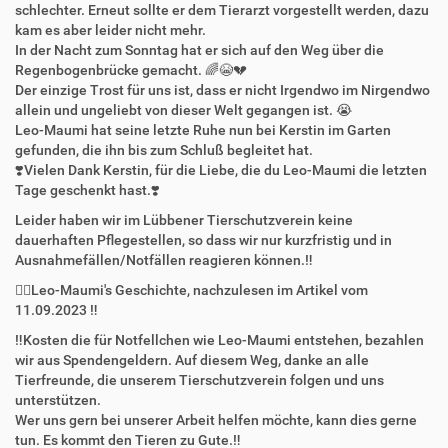
schlechter. Erneut sollte er dem Tierarzt vorgestellt werden, dazu
kam es aber leider nicht mehr.
In der Nacht zum Sonntag hat er sich auf den Weg über die
Regenbogenbrücke gemacht. 🌈😭💔
Der einzige Trost für uns ist, dass er nicht Irgendwo im Nirgendwo
allein und ungeliebt von dieser Welt gegangen ist. 😭
Leo-Maumi hat seine letzte Ruhe nun bei Kerstin im Garten
gefunden, die ihn bis zum Schluß begleitet hat.
❣️Vielen Dank Kerstin, für die Liebe, die du Leo-Maumi die letzten
Tage geschenkt hast.❣️
Leider haben wir im Lübbener Tierschutzverein keine
dauerhaften Pflegestellen, so dass wir nur kurzfristig und in
Ausnahmefällen/Notfällen reagieren können.‼️
👉🏻Leo-Maumi's Geschichte, nachzulesen im Artikel vom
11.09.2023 ‼️
‼️Kosten die für Notfellchen wie Leo-Maumi entstehen, bezahlen
wir aus Spendengeldern. Auf diesem Weg, danke an alle
Tierfreunde, die unserem Tierschutzverein folgen und uns
unterstützen.
Wer uns gern bei unserer Arbeit helfen möchte, kann dies gerne
tun. Es kommt den Tieren zu Gute.‼️