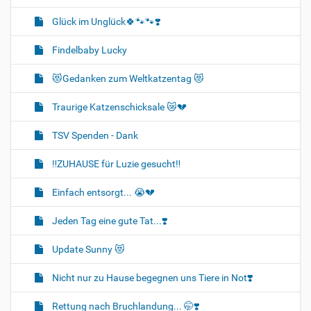
Glück im Unglück🍀🐾🐾❣️
Findelbaby Lucky
😻Gedanken zum Weltkatzentag 😻
Traurige Katzenschicksale 😿💔
TSV Spenden - Dank
‼️ZUHAUSE für Luzie gesucht‼️
Einfach entsorgt... 😭💔
Jeden Tag eine gute Tat...❣️
Update Sunny 😻
Nicht nur zu Hause begegnen uns Tiere in Not❣️
Rettung nach Bruchlandung... 🤭❣️