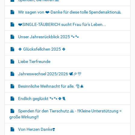
Wir sagen von ❤️-Danke für diese tolle Spendenaktion🙏
❤️SINGLE-TÄUBERICH sucht Frau für's Leben...
Unser Jahresrückblick 2025 🐾🐾
🍀 Glücksfellchen 2025 🍀
Liebe Tierfreunde
Jahreswechsel 2025/2026 🕊🎉🎊
Besinnliche Weihnacht für alle. 🎅🎄
Endlich geglückt 🐾🐾🍀🐈‍
Spenden für den Tierschutz 🙏 - ‼️Kleine Unterstützung =
große Wirkung‼️
Von Herzen Danke❣️