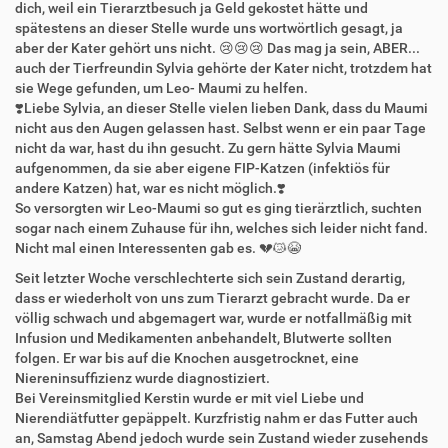
dich, weil ein Tierarztbesuch ja Geld gekostet hätte und
spätestens an dieser Stelle wurde uns wortwörtlich gesagt, ja
aber der Kater gehört uns nicht. 😢😢😢 Das mag ja sein, ABER...
auch der Tierfreundin Sylvia gehörte der Kater nicht, trotzdem hat
sie Wege gefunden, um Leo- Maumi zu helfen.
❣️Liebe Sylvia, an dieser Stelle vielen lieben Dank, dass du Maumi
nicht aus den Augen gelassen hast. Selbst wenn er ein paar Tage
nicht da war, hast du ihn gesucht. Zu gern hätte Sylvia Maumi
aufgenommen, da sie aber eigene FIP-Katzen (infektiös für
andere Katzen) hat, war es nicht möglich.❣️
So versorgten wir Leo-Maumi so gut es ging tierärztlich, suchten
sogar nach einem Zuhause für ihn, welches sich leider nicht fand.
Nicht mal einen Interessenten gab es. 💔😿😭
Seit letzter Woche verschlechterte sich sein Zustand derartig,
dass er wiederholt von uns zum Tierarzt gebracht wurde. Da er
völlig schwach und abgemagert war, wurde er notfallmäßig mit
Infusion und Medikamenten anbehandelt, Blutwerte sollten
folgen. Er war bis auf die Knochen ausgetrocknet, eine
Niereninsuffizienz wurde diagnostiziert.
Bei Vereinsmitglied Kerstin wurde er mit viel Liebe und
Nierendiätfutter gepäppelt. Kurzfristig nahm er das Futter auch
an, Samstag Abend jedoch wurde sein Zustand wieder zusehends