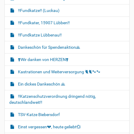
‼️Fundkatze‼️ (Luckau)
‼️Fundkater, 15907 Lübben‼️
‼️Fundkatze Lübbenau‼️
Dankeschön für Spendenaktion🙏
❣️Wir danken von HERZEN❣️
Kastrationen und Weiterversorgung 🐈‍🐈🐾🐾
Ein dickes Dankeschön 🙏
‼️Katzenschutzverordnung dringend nötig,
deutschlandweit‼️
TSV-Katze Biebersdorf
Einst vergessen💔, heute geliebt💞