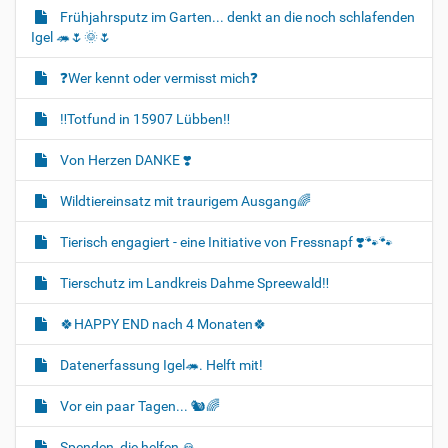
Frühjahrsputz im Garten... denkt an die noch schlafenden
Igel 🦔🌷🌞🌷
❓️Wer kennt oder vermisst mich❓️
‼️Totfund in 15907 Lübben‼️
Von Herzen DANKE ❣️
Wildtiereinsatz mit traurigem Ausgang🌈
Tierisch engagiert - eine Initiative von Fressnapf ❣️🐾🐾
Tierschutz im Landkreis Dahme Spreewald‼️
🍀HAPPY END nach 4 Monaten🍀
Datenerfassung Igel🦔. Helft mit!
Vor ein paar Tagen... 🐿🌈
Spenden, die helfen 🙏