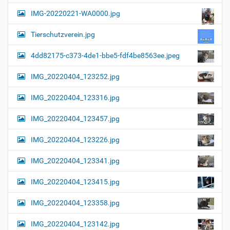
a
l
IMG-20220221-WA0000.jpg
d
v
i
i
n
Tierschutzverein.jpg
v
g
o
4dd82175-c373-4de1-bbe5-fdf4be8563ee.jpeg
a
l
l
t
IMG_20220404_123252.jpg
e
i
r
G
o
IMG_20220404_123316.jpg
r
n
ö
IMG_20220404_123457.jpg
ß
e
…
IMG_20220404_123226.jpg
IMG_20220404_123341.jpg
IMG_20220404_123415.jpg
IMG_20220404_123358.jpg
IMG_20220404_123142.jpg