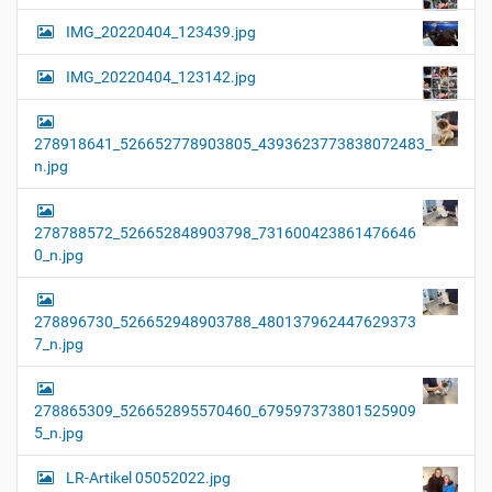
IMG_20220404_123439.jpg
IMG_20220404_123142.jpg
278918641_526652778903805_4393623773838072483_
n.jpg
278788572_526652848903798_731600423861476646
0_n.jpg
278896730_526652948903788_480137962447629373
7_n.jpg
278865309_526652895570460_679597373801525909
5_n.jpg
LR-Artikel 05052022.jpg