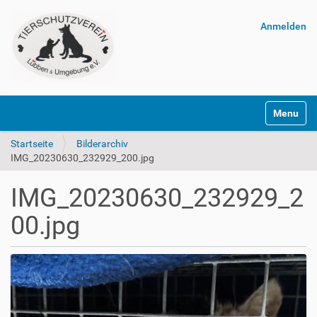
Anmelden
Navigatio
Startseite
Bilderarchiv
IMG_20230630_232929_200.jpg
IMG_20230630_232929_2
00.jpg