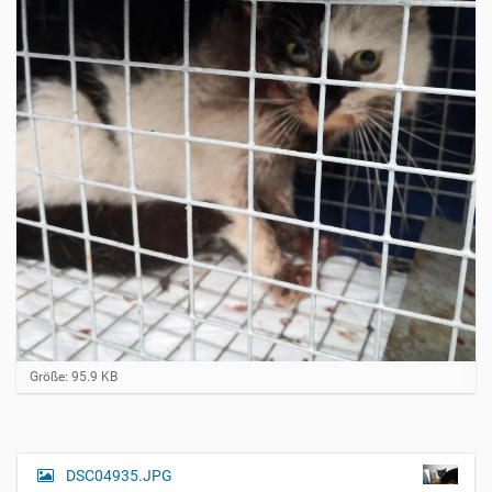
Z
Größe: 95.9 KB
e
i
g
e
B
DSC04935.JPG
N
i