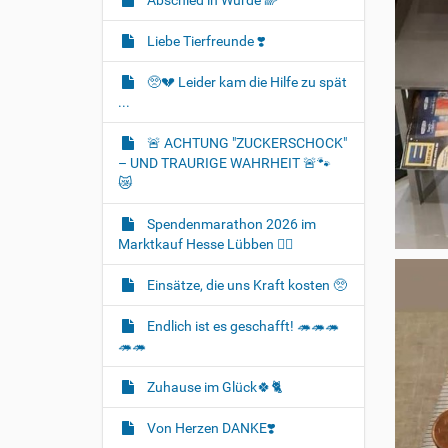
Abschied in Würde 🌈
Liebe Tierfreunde ❣️
🥺💔 Leider kam die Hilfe zu spät
...
🚨 ACHTUNG "ZUCKERSCHOCK"
– UND TRAURIGE WAHRHEIT 🚨🐾
😿
Spendenmarathon 2026 im
Marktkauf Hesse Lübben 👍🏻
Einsätze, die uns Kraft kosten 🥺
Endlich ist es geschafft! 🦔🦔🦔
🦔🦔
Zuhause im Glück🍀🐈‍
Von Herzen DANKE❣️