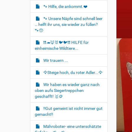
t
🐾 Hilfe, die ankommt.❤️
i
o
🐾 Unsere Näpfe sind schnell leer
… helft ihr uns, sie wieder zu füllen?
n
🐾🥺
❗❗🦔🦊🐰🐦‍🐦❗❗ HILFE für
einheimische Wildtiere...
Wir trauern ...
🦅Steige hoch, du roter Adler...🦅
Wir haben es wieder ganz nach
oben aufs Siegertreppchen
geschafft! 🥇🪙
‼️Gut gemeint ist nicht immer gut
gemacht‼️
Mähroboter- eine unterschätzte