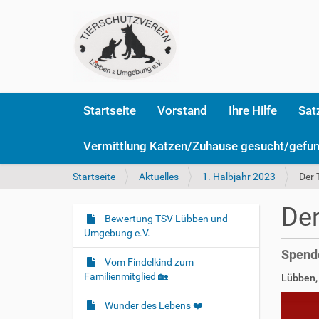
Startseite
Vorstand
Ihre Hilfe
Sat
Vermittlung Katzen/Zuhause gesucht/gefu
S
Startseite
Aktuelles
1. Halbjahr 2023
Der 
i
e
De
s
Bewertung TSV Lübben und
N
i
Umgebung e.V.
a
n
Spende
v
d
Vom Findelkind zum
i
h
Familienmitglied 🏡
Lübben,
i
g
e
Wunder des Lebens ❤️
a
r