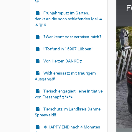
💞
Frühjahrsputz im Garten...
denkt an die noch schlafenden Igel 🦔
🌷🌞🌷
❓️Wer kennt oder vermisst mich❓️
‼️Totfund in 15907 Lübben‼️
Von Herzen DANKE ❣️
Wildtiereinsatz mit traurigem
Ausgang🌈
Tierisch engagiert - eine Initiative
von Fressnapf ❣️🐾🐾
Tierschutz im Landkreis Dahme
Spreewald‼️
🍀HAPPY END nach 4 Monaten