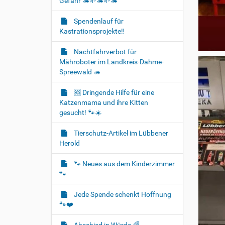
Gefahr 🦔🌱🦔🌱🦔
Spendenlauf für
Kastrationsprojekte‼️
Nachtfahrverbot für
Mähroboter im Landkreis-Dahme-
Spreewald 🦔
🆘️ Dringende Hilfe für eine
Katzenmama und ihre Kitten
gesucht! 🐾☀️
Tierschutz-Artikel im Lübbener
Herold
🐾 Neues aus dem Kinderzimmer
🐾
Jede Spende schenkt Hoffnung
🐾❤️