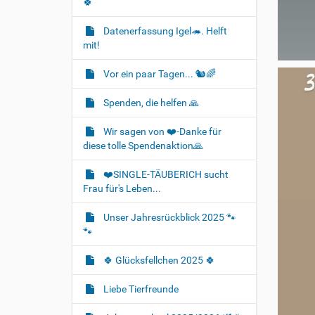
🍀
Datenerfassung Igel🦔. Helft
mit!
Vor ein paar Tagen... 🐿🌈
Spenden, die helfen 🙏
Wir sagen von ❤️-Danke für
diese tolle Spendenaktion🙏
❤️SINGLE-TÄUBERICH sucht
Frau für's Leben...
Unser Jahresrückblick 2025 🐾
🐾
🍀 Glücksfellchen 2025 🍀
Liebe Tierfreunde