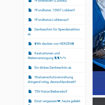
‼️Fundkatze‼️ (Luckau)
‼️Fundkater, 15907 Lübben‼️
‼️Fundkatze Lübbenau‼️
Dankeschön für Spendenaktion
🙏
❣️Wir danken von HERZEN❣️
Kastrationen und
Weiterversorgung 🐈‍🐈🐾🐾
Ein dickes Dankeschön 🙏
‼️Katzenschutzverordnung
dringend nötig, deutschlandweit‼️
TSV-Katze Biebersdorf
Einst vergessen💔, heute geliebt