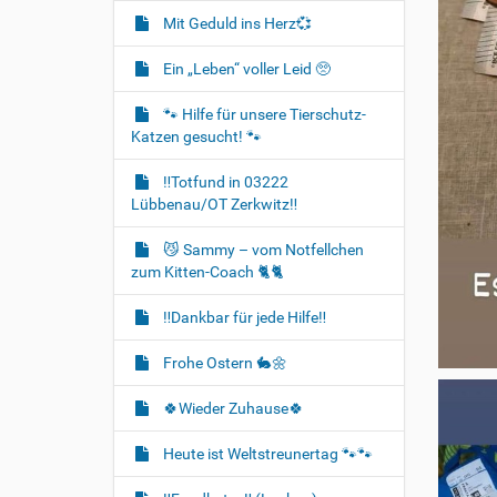
Mit Geduld ins Herz💞
Ein „Leben“ voller Leid 🥺
🐾 Hilfe für unsere Tierschutz-
Katzen gesucht! 🐾
‼️Totfund in 03222
Lübbenau/OT Zerkwitz‼️
😼 Sammy – vom Notfellchen
zum Kitten-Coach 🐈🐈‍
‼️Dankbar für jede Hilfe‼️
Frohe Ostern 🐇🌼
🍀Wieder Zuhause🍀
Heute ist Weltstreunertag 🐾🐾