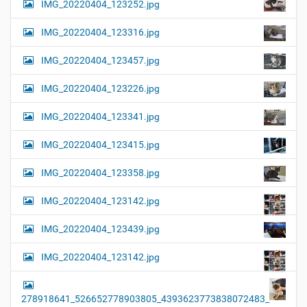
IMG_20220404_123252.jpg
e
i
r
G
o
IMG_20220404_123316.jpg
r
n
ö
IMG_20220404_123457.jpg
ß
e
…
IMG_20220404_123226.jpg
IMG_20220404_123341.jpg
IMG_20220404_123415.jpg
IMG_20220404_123358.jpg
IMG_20220404_123142.jpg
IMG_20220404_123439.jpg
IMG_20220404_123142.jpg
278918641_526652778903805_4393623773838072483_