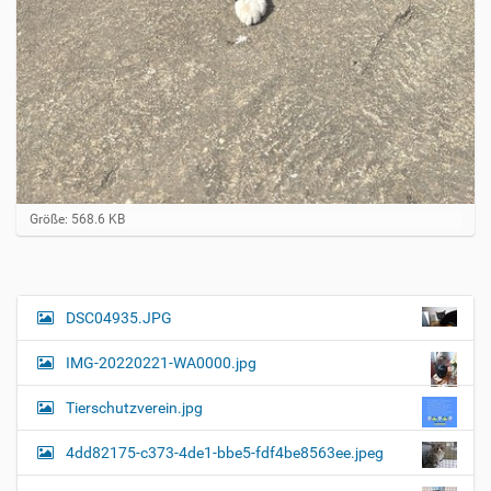
Z
Größe: 568.6 KB
e
i
g
e
B
DSC04935.JPG
N
i
a
l
IMG-20220221-WA0000.jpg
d
v
i
i
n
Tierschutzverein.jpg
v
g
o
4dd82175-c373-4de1-bbe5-fdf4be8563ee.jpeg
a
l
l
t