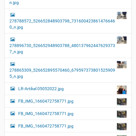
n.jpg
278788572_526652848903798_731600423861476646
0_n.jpg
278896730_526652948903788_480137962447629373
7_n.jpg
278865309_526652895570460_679597373801525909
5_n.jpg
LR-Artikel 05052022.jpg
FB_IMG_1660472758771.jpg
FB_IMG_1660472758771.jpg
FB_IMG_1660472758771.jpg