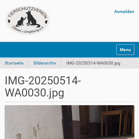
Anmelden
Navigatio
Startseite
Bilderarchiv
IMG-20250514-WA0030.jpg
IMG-20250514-
WA0030.jpg