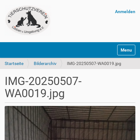
Anmelden
Navigatio
Startseite
Bilderarchiv
IMG-20250507-WA0019.jpg
IMG-20250507-
WA0019.jpg