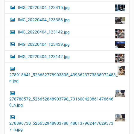
IMG_20220404_123415.jpg
IMG_20220404_123358.jpg
IMG_20220404_123142.jpg
IMG_20220404_123439.jpg
IMG_20220404_123142.jpg
278918641_526652778903805_4393623773838072483_
n.jpg
278788572_526652848903798_731600423861476646
0_n.jpg
278896730_526652948903788_480137962447629373
7_n.jpg