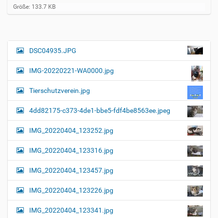
Z
Größe: 133.7 KB
e
i
g
e
B
DSC04935.JPG
N
i
a
l
IMG-20220221-WA0000.jpg
d
v
i
i
n
Tierschutzverein.jpg
v
g
o
4dd82175-c373-4de1-bbe5-fdf4be8563ee.jpeg
a
l
l
t
IMG_20220404_123252.jpg
e
i
r
G
o
IMG_20220404_123316.jpg
r
n
ö
IMG_20220404_123457.jpg
ß
e
…
IMG_20220404_123226.jpg
IMG_20220404_123341.jpg