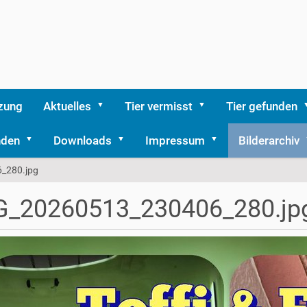
zung
Aktuelles
Tier vermisst
Tier gefunden
nden
Downloads
Impressum
Bilderarchiv
_280.jpg
G_20260513_230406_280.jp