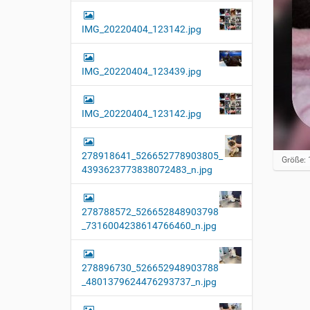
IMG_20220404_123142.jpg
IMG_20220404_123439.jpg
IMG_20220404_123142.jpg
278918641_526652778903805_
Z
Größe: 
4393623773838072483_n.jpg
e
i
g
e
278788572_526652848903798
B
_7316004238614766460_n.jpg
i
l
d
i
278896730_526652948903788
n
_4801379624476293737_n.jpg
v
o