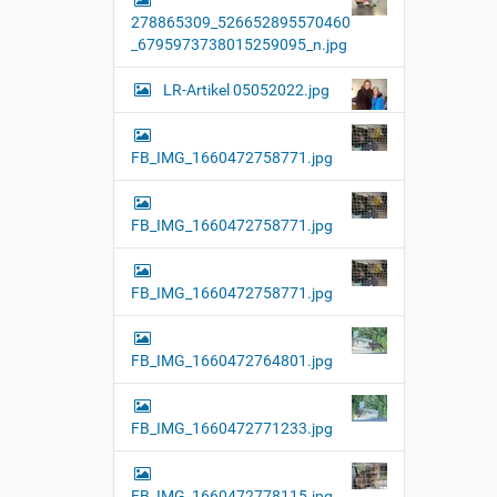
l
278865309_526652895570460
l
e
_6795973738015259095_n.jpg
r
G
LR-Artikel 05052022.jpg
r
ö
ß
e
FB_IMG_1660472758771.jpg
…
FB_IMG_1660472758771.jpg
FB_IMG_1660472758771.jpg
FB_IMG_1660472764801.jpg
FB_IMG_1660472771233.jpg
FB_IMG_1660472778115.jpg