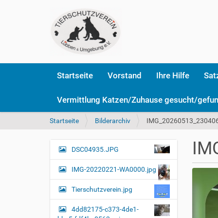
Startseite
Vorstand
Ihre Hilfe
Sat
Vermittlung Katzen/Zuhause gesucht/gefu
S
Startseite
Bilderarchiv
IMG_20260513_230406
i
e
IM
s
DSC04935.JPG
N
i
a
n
IMG-20220221-WA0000.jpg
v
d
i
h
Tierschutzverein.jpg
i
g
e
4dd82175-c373-4de1-
a
r