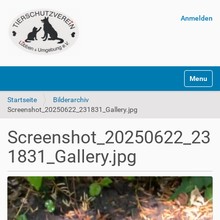
Anmelden
Navigatio
Startseite
Bilderarchiv
Screenshot_20250622_231831_Gallery.jpg
Screenshot_20250622_23
1831_Gallery.jpg