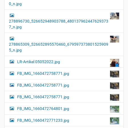
0_n.jpg
278896730_526652948903788_480137962447629373
7_n.jpg
278865309_526652895570460_679597373801525909
5_n.jpg
LR-Artikel 05052022.jpg
FB_IMG_1660472758771.jpg
FB_IMG_1660472758771.jpg
FB_IMG_1660472758771.jpg
FB_IMG_1660472764801.jpg
FB_IMG_1660472771233.jpg