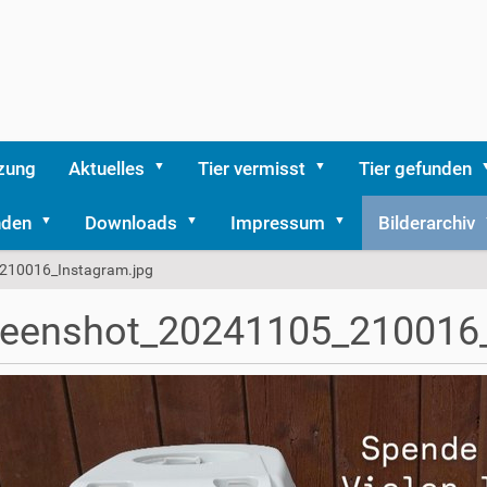
zung
Aktuelles
Tier vermisst
Tier gefunden
nden
Downloads
Impressum
Bilderarchiv
210016_Instagram.jpg
reenshot_20241105_210016_