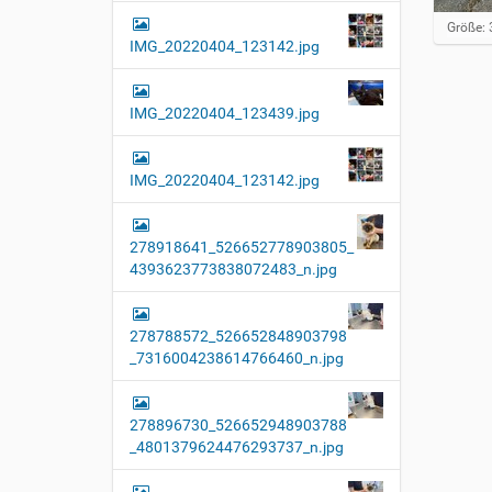
Z
Größe: 
IMG_20220404_123142.jpg
e
i
g
e
IMG_20220404_123439.jpg
B
i
l
d
IMG_20220404_123142.jpg
i
n
v
278918641_526652778903805_
o
4393623773838072483_n.jpg
l
l
e
r
278788572_526652848903798
G
_7316004238614766460_n.jpg
r
ö
ß
e
278896730_526652948903788
…
_4801379624476293737_n.jpg