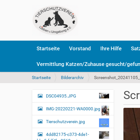
Startseite
Vorstand
Ihre Hilfe
Sat
Vermittlung Katzen/Zuhause gesucht/gefu
S
Startseite
Bilderarchiv
Screenshot_20241105_
i
e
Sc
s
DSC04935.JPG
N
i
a
n
IMG-20220221-WA0000.jpg
v
d
i
h
Tierschutzverein.jpg
i
g
e
4dd82175-c373-4de1-
a
r