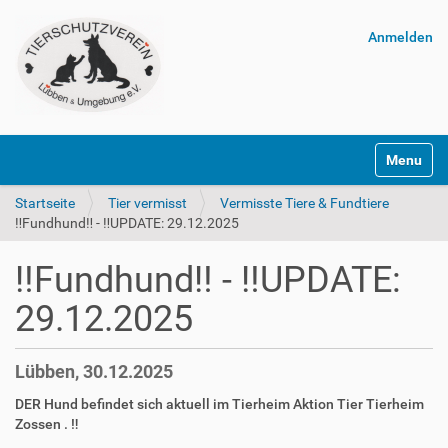
Anmelden
Navigatio
Startseite
Tier vermisst
Vermisste Tiere & Fundtiere
‼️Fundhund‼️ - ‼️UPDATE: 29.12.2025
‼️Fundhund‼️ - ‼️UPDATE:
29.12.2025
Lübben, 30.12.2025
DER Hund befindet sich aktuell im Tierheim Aktion Tier Tierheim
Zossen . ‼️