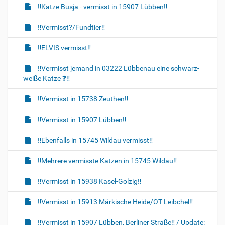
‼️Katze Busja - vermisst in 15907 Lübben‼️
‼️Vermisst?/Fundtier‼️
‼️ELVIS vermisst‼️
‼️Vermisst jemand in 03222 Lübbenau eine schwarz-
weiße Katze ❓️‼️
‼️Vermisst in 15738 Zeuthen‼️
‼️Vermisst in 15907 Lübben‼️
‼️Ebenfalls in 15745 Wildau vermisst‼️
‼️Mehrere vermisste Katzen in 15745 Wildau‼️
‼️Vermisst in 15938 Kasel-Golzig‼️
‼️Vermisst in 15913 Märkische Heide/OT Leibchel‼️
‼️Vermisst in 15907 Lübben, Berliner Straße‼️ / Update: