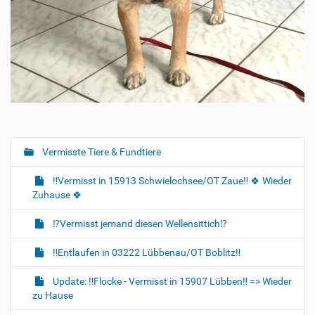
Vermisste Tiere & Fundtiere
N
a
‼️Vermisst in 15913 Schwielochsee/OT Zaue‼️ 🍀 Wieder
v
Zuhause 🍀
i
g
⁉️Vermisst jemand diesen Wellensittich⁉️
a
‼️Entlaufen in 03222 Lübbenau/OT Boblitz‼️
t
i
Update: ‼️Flocke - Vermisst in 15907 Lübben‼️ => Wieder
o
zu Hause
n