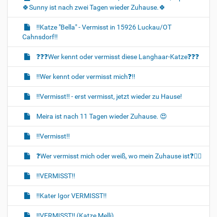
🍀Sunny ist nach zwei Tagen wieder Zuhause.🍀
‼️Katze "Bella" - Vermisst in 15926 Luckau/OT
Cahnsdorf‼️
❓️❓️❓️Wer kennt oder vermisst diese Langhaar-Katze❓️❓️❓️
‼️Wer kennt oder vermisst mich❓️‼️
‼️Vermisst‼️ - erst vermisst, jetzt wieder zu Hause!
Meira ist nach 11 Tagen wieder Zuhause. 😍
‼️Vermisst‼️
❓️Wer vermisst mich oder weiß, wo mein Zuhause ist❓️🐈‍🏡
‼️VERMISST‼️
‼️Kater Igor VERMISST‼️
‼️VERMISST‼️ (Katze Melli)