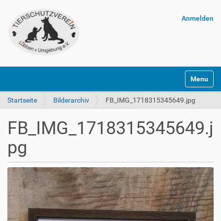
Anmelden
Navigatio
Startseite
Bilderarchiv
FB_IMG_1718315345649.jpg
FB_IMG_1718315345649.j
pg