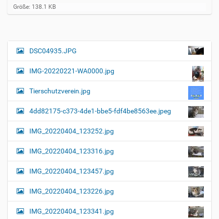
Z
Größe: 138.1 KB
e
i
g
e
B
DSC04935.JPG
N
i
a
l
IMG-20220221-WA0000.jpg
d
v
i
i
n
Tierschutzverein.jpg
v
g
o
4dd82175-c373-4de1-bbe5-fdf4be8563ee.jpeg
a
l
l
t
IMG_20220404_123252.jpg
e
i
r
G
o
IMG_20220404_123316.jpg
r
n
ö
IMG_20220404_123457.jpg
ß
e
…
IMG_20220404_123226.jpg
IMG_20220404_123341.jpg