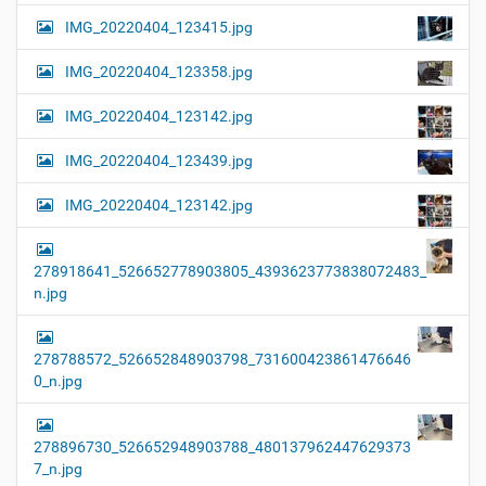
IMG_20220404_123415.jpg
IMG_20220404_123358.jpg
IMG_20220404_123142.jpg
IMG_20220404_123439.jpg
IMG_20220404_123142.jpg
278918641_526652778903805_4393623773838072483_
n.jpg
278788572_526652848903798_731600423861476646
0_n.jpg
278896730_526652948903788_480137962447629373
7_n.jpg