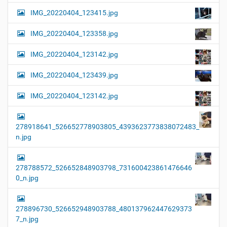
IMG_20220404_123415.jpg
IMG_20220404_123358.jpg
IMG_20220404_123142.jpg
IMG_20220404_123439.jpg
IMG_20220404_123142.jpg
278918641_526652778903805_4393623773838072483_
n.jpg
278788572_526652848903798_731600423861476646
0_n.jpg
278896730_526652948903788_480137962447629373
7_n.jpg