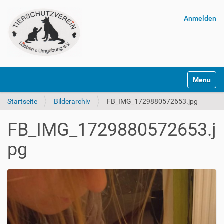
Anmelden
Navigatio
Startseite
Bilderarchiv
FB_IMG_1729880572653.jpg
FB_IMG_1729880572653.j
pg