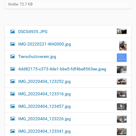
Z
Größe: 72.7 KB
e
i
g
e
B
DSC04935.JPG
N
i
a
l
IMG-20220221-WA0000.jpg
d
v
i
i
n
Tierschutzverein.jpg
v
g
o
4dd82175-c373-4de1-bbe5-fdf4be8563ee.jpeg
a
l
l
t
IMG_20220404_123252.jpg
e
i
r
G
o
IMG_20220404_123316.jpg
r
n
ö
IMG_20220404_123457.jpg
ß
e
…
IMG_20220404_123226.jpg
IMG_20220404_123341.jpg