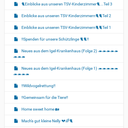
🐈‍Einblicke aus unseren TSV-Kinderzimmer🐈‍...Teil 3
Einblicke aus unseren TSV-Kinderzimmern🐈🐈‍Teil 2
Einblicke aus unseren TSV-Kinderzimmern🐈‍🐈‍Teil 1
‼️Spenden für unsere Schützlinge 🐈‍🐈‼️
Neues aus dem Igel-Krankenhaus (Folge 2) 🦔🦔🦔🦔🦔
🦔🦔🦔
Neues aus dem Igel-Krankenhaus (Folge 1) 🦔🦔🦔🦔🦔
🦔🦔🦔🦔
‼️Wildvogelrettung‼️
‼️Gemeinsam für die Tiere‼️
Home sweet home 🏡
Mach's gut kleine Nelly 💔🌈🐈‍