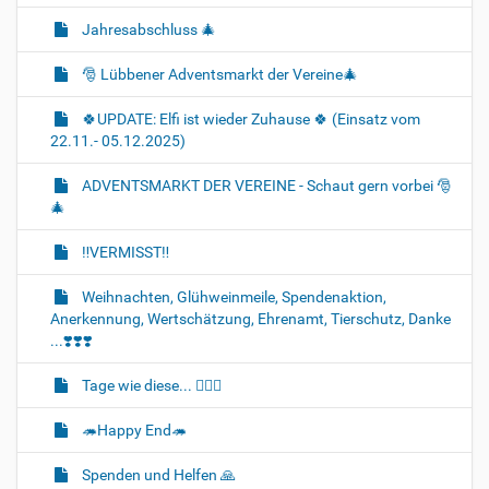
Jahresabschluss 🎄
🎅 Lübbener Adventsmarkt der Vereine🎄
🍀UPDATE: Elfi ist wieder Zuhause 🍀 (Einsatz vom
22.11.- 05.12.2025)
ADVENTSMARKT DER VEREINE - Schaut gern vorbei 🎅
🎄
‼️VERMISST‼️
Weihnachten, Glühweinmeile, Spendenaktion,
Anerkennung, Wertschätzung, Ehrenamt, Tierschutz, Danke
...❣️❣️❣️
Tage wie diese... 🐈‍💔🌈
🦔Happy End🦔
Spenden und Helfen 🙏