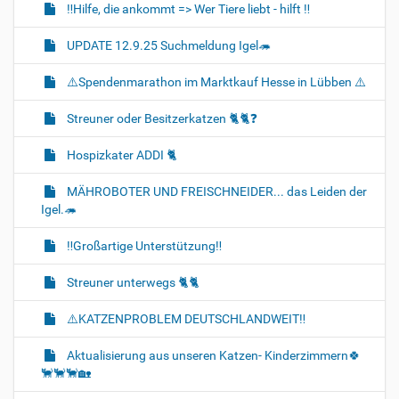
‼️Hilfe, die ankommt => Wer Tiere liebt - hilft ‼️
UPDATE 12.9.25 Suchmeldung Igel🦔
⚠️Spendenmarathon im Marktkauf Hesse in Lübben ⚠️
Streuner oder Besitzerkatzen 🐈🐈‍❓️
Hospizkater ADDI 🐈‍
MÄHROBOTER UND FREISCHNEIDER... das Leiden der
Igel.🦔
‼️Großartige Unterstützung‼️
Streuner unterwegs 🐈🐈‍
⚠️KATZENPROBLEM DEUTSCHLANDWEIT‼️
Aktualisierung aus unseren Katzen- Kinderzimmern🍀
🐈‍🐈‍🐈‍🏡