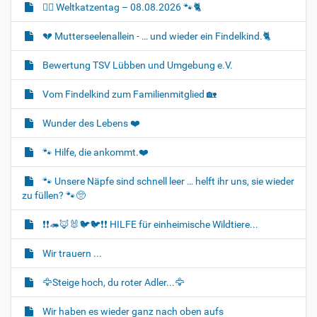
🐈‍🐾 Weltkatzentag – 08.08.2026 🐾🐈
N
a
💔 Mutterseelenallein - … und wieder ein Findelkind.🐈‍
v
i
Bewertung TSV Lübben und Umgebung e.V.
g
Vom Findelkind zum Familienmitglied 🏡
a
t
Wunder des Lebens ❤️
i
o
🐾 Hilfe, die ankommt.❤️
n
🐾 Unsere Näpfe sind schnell leer … helft ihr uns, sie wieder
zu füllen? 🐾🥺
❗❗🦔🦊🐰🐦‍🐦❗❗ HILFE für einheimische Wildtiere...
Wir trauern ...
🦅Steige hoch, du roter Adler...🦅
Wir haben es wieder ganz nach oben aufs