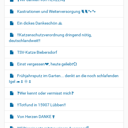
Kastrationen und Weiterversorgung 🐈‍🐈🐾🐾
Ein dickes Dankeschön 🙏
‼️Katzenschutzverordnung dringend nötig,
deutschlandweit‼️
TSV-Katze Biebersdorf
Einst vergessen💔, heute geliebt💞
Frühjahrsputz im Garten... denkt an die noch schlafenden
Igel 🦔🌷🌞🌷
❓️Wer kennt oder vermisst mich❓️
‼️Totfund in 15907 Lübben‼️
Von Herzen DANKE ❣️