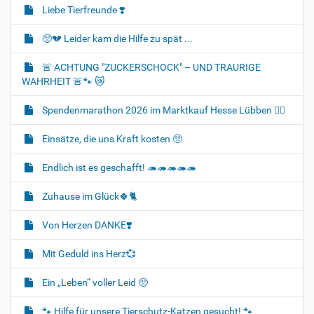
Liebe Tierfreunde ❣️
🥺💔 Leider kam die Hilfe zu spät ...
🚨 ACHTUNG "ZUCKERSCHOCK" – UND TRAURIGE
WAHRHEIT 🚨🐾 😿
Spendenmarathon 2026 im Marktkauf Hesse Lübben 👍🏻
Einsätze, die uns Kraft kosten 🥺
Endlich ist es geschafft! 🦔🦔🦔🦔🦔
Zuhause im Glück🍀🐈‍
Von Herzen DANKE❣️
Mit Geduld ins Herz💞
Ein „Leben“ voller Leid 🥺
🐾 Hilfe für unsere Tierschutz-Katzen gesucht! 🐾