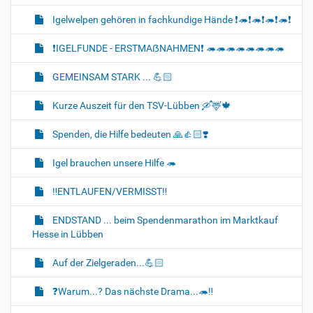
Igelwelpen gehören in fachkundige Hände ❗🦔❗🦔❗🦔❗🦔❗
❗IGELFUNDE - ERSTMAẞNAHMEN❗ 🦔🦔🦔🦔🦔🦔🦔🦔
GEMEINSAM STARK ... 💪🏻
Kurze Auszeit für den TSV-Lübben 🛶🦌🍁
Spenden, die Hilfe bedeuten 🙏👍🏻❣️
Igel brauchen unsere Hilfe 🦔
‼️ENTLAUFEN/VERMISST‼️
ENDSTAND ... beim Spendenmarathon im Marktkauf
Hesse in Lübben
Auf der Zielgeraden...💪🏻
❓️Warum...? Das nächste Drama...🦔‼️