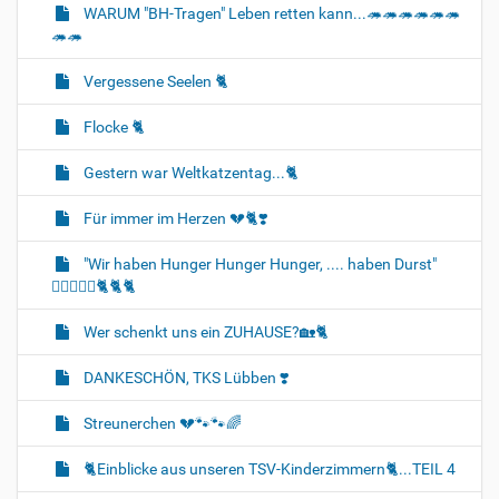
WARUM "BH-Tragen" Leben retten kann...🦔🦔🦔🦔🦔🦔
🦔🦔
Vergessene Seelen 🐈‍
Flocke 🐈‍
Gestern war Weltkatzentag...🐈‍
Für immer im Herzen 💔🐈‍❣️
"Wir haben Hunger Hunger Hunger, .... haben Durst"
🐈‍🐈‍🐈‍🍼🍛🐈‍🐈‍🐈‍
Wer schenkt uns ein ZUHAUSE?🏡🐈‍
DANKESCHÖN, TKS Lübben ❣️
Streunerchen 💔🐾🐾🌈
🐈‍Einblicke aus unseren TSV-Kinderzimmern🐈‍...TEIL 4