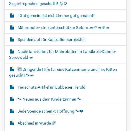
Siegertreppchen geschafft! 🥇🪙
‼️Gut gemeint ist nicht immer gut gemacht‼️
Mähroboter- eine unterschätzte Gefahr 🦔🌱🦔🌱🦔
Spendenlauf für Kastrationsprojekte‼️
Nachtfahrverbot für Mähroboter im Landkreis-Dahme-
Spreewald 🦔
🆘️ Dringende Hilfe für eine Katzenmama und ihre Kitten
gesucht! 🐾☀️
Tierschutz-Artikel im Lübbener Herold
🐾 Neues aus dem Kinderzimmer 🐾
Jede Spende schenkt Hoffnung 🐾❤️
Abschied in Würde 🌈