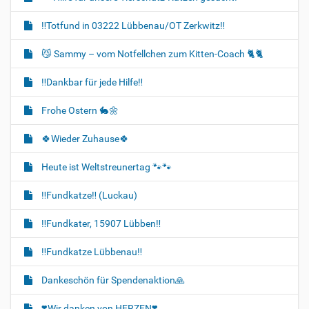
‼️Totfund in 03222 Lübbenau/OT Zerkwitz‼️
😼 Sammy – vom Notfellchen zum Kitten-Coach 🐈🐈‍
‼️Dankbar für jede Hilfe‼️
Frohe Ostern 🐇🌼
🍀Wieder Zuhause🍀
Heute ist Weltstreunertag 🐾🐾
‼️Fundkatze‼️ (Luckau)
‼️Fundkater, 15907 Lübben‼️
‼️Fundkatze Lübbenau‼️
Dankeschön für Spendenaktion🙏
❣️Wir danken von HERZEN❣️