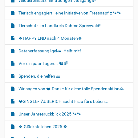
Wildtiereinsatz mit traurigem Ausgang🌈
Tierisch engagiert - eine Initiative von Fressnapf ❣️🐾🐾
Tierschutz im Landkreis Dahme Spreewald‼️
🍀HAPPY END nach 4 Monaten🍀
Datenerfassung Igel🦔. Helft mit!
Vor ein paar Tagen... 🐿🌈
Spenden, die helfen 🙏
Wir sagen von ❤️-Danke für diese tolle Spendenaktion🙏
❤️SINGLE-TÄUBERICH sucht Frau für's Leben...
Unser Jahresrückblick 2025 🐾🐾
🍀 Glücksfellchen 2025 🍀