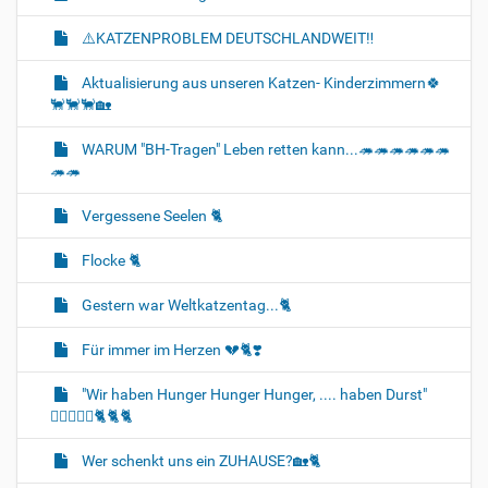
⚠️KATZENPROBLEM DEUTSCHLANDWEIT‼️
Aktualisierung aus unseren Katzen- Kinderzimmern🍀
🐈‍🐈‍🐈‍🏡
WARUM "BH-Tragen" Leben retten kann...🦔🦔🦔🦔🦔🦔
🦔🦔
Vergessene Seelen 🐈‍
Flocke 🐈‍
Gestern war Weltkatzentag...🐈‍
Für immer im Herzen 💔🐈‍❣️
"Wir haben Hunger Hunger Hunger, .... haben Durst"
🐈‍🐈‍🐈‍🍼🍛🐈‍🐈‍🐈‍
Wer schenkt uns ein ZUHAUSE?🏡🐈‍