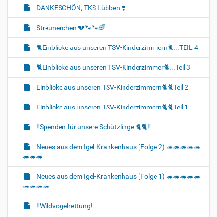
DANKESCHÖN, TKS Lübben ❣️
Streunerchen 💔🐾🐾🌈
🐈‍Einblicke aus unseren TSV-Kinderzimmern🐈‍...TEIL 4
🐈‍Einblicke aus unseren TSV-Kinderzimmer🐈‍...Teil 3
Einblicke aus unseren TSV-Kinderzimmern🐈🐈‍Teil 2
Einblicke aus unseren TSV-Kinderzimmern🐈‍🐈‍Teil 1
‼️Spenden für unsere Schützlinge 🐈‍🐈‼️
Neues aus dem Igel-Krankenhaus (Folge 2) 🦔🦔🦔🦔🦔
🦔🦔🦔
Neues aus dem Igel-Krankenhaus (Folge 1) 🦔🦔🦔🦔🦔
🦔🦔🦔🦔
‼️Wildvogelrettung‼️