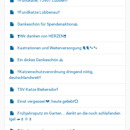
‼️Fundkater, 15907 Lübben‼️
‼️Fundkatze Lübbenau‼️
Dankeschön für Spendenaktion🙏
❣️Wir danken von HERZEN❣️
Kastrationen und Weiterversorgung 🐈‍🐈🐾🐾
Ein dickes Dankeschön 🙏
‼️Katzenschutzverordnung dringend nötig,
deutschlandweit‼️
TSV-Katze Biebersdorf
Einst vergessen💔, heute geliebt💞
Frühjahrsputz im Garten... denkt an die noch schlafenden
Igel 🦔🌷🌞🌷