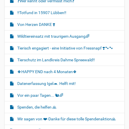
❓️Wer kennt oder vermisst mich❓️
‼️Totfund in 15907 Lübben‼️
Von Herzen DANKE ❣️
Wildtiereinsatz mit traurigem Ausgang🌈
Tierisch engagiert - eine Initiative von Fressnapf ❣️🐾🐾
Tierschutz im Landkreis Dahme Spreewald‼️
🍀HAPPY END nach 4 Monaten🍀
Datenerfassung Igel🦔. Helft mit!
Vor ein paar Tagen... 🐿🌈
Spenden, die helfen 🙏
Wir sagen von ❤️-Danke für diese tolle Spendenaktion🙏