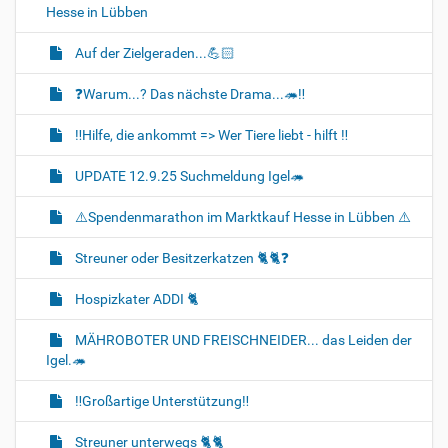
Hesse in Lübben
Auf der Zielgeraden...💪🏻
❓️Warum...? Das nächste Drama...🦔‼️
‼️Hilfe, die ankommt => Wer Tiere liebt - hilft ‼️
UPDATE 12.9.25 Suchmeldung Igel🦔
⚠️Spendenmarathon im Marktkauf Hesse in Lübben ⚠️
Streuner oder Besitzerkatzen 🐈🐈‍❓️
Hospizkater ADDI 🐈‍
MÄHROBOTER UND FREISCHNEIDER... das Leiden der
Igel.🦔
‼️Großartige Unterstützung‼️
Streuner unterwegs 🐈🐈‍