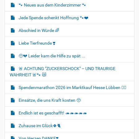
🐾 Neues aus dem Kinderzimmer 🐾
Jede Spende schenkt Hoffnung 🐾❤️
Abschied in Würde 🌈
Liebe Tierfreunde ❣️
🥺💔 Leider kam die Hilfe zu spät ...
🚨 ACHTUNG "ZUCKERSCHOCK" – UND TRAURIGE
WAHRHEIT 🚨🐾 😿
Spendenmarathon 2026 im Marktkauf Hesse Lübben 👍🏻
Einsätze, die uns Kraft kosten 🥺
Endlich ist es geschafft! 🦔🦔🦔🦔🦔
Zuhause im Glück🍀🐈‍
Von Herzen DANKE❣️