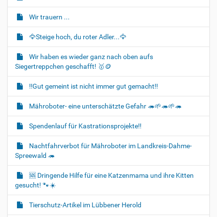
o
Wir trauern ...
n
🦅Steige hoch, du roter Adler...🦅
Wir haben es wieder ganz nach oben aufs
Siegertreppchen geschafft! 🥇🪙
‼️Gut gemeint ist nicht immer gut gemacht‼️
Mähroboter- eine unterschätzte Gefahr 🦔🌱🦔🌱🦔
Spendenlauf für Kastrationsprojekte‼️
Nachtfahrverbot für Mähroboter im Landkreis-Dahme-
Spreewald 🦔
🆘️ Dringende Hilfe für eine Katzenmama und ihre Kitten
gesucht! 🐾☀️
Tierschutz-Artikel im Lübbener Herold