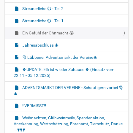
Streunerliebe 💞 - Teil 2
Streunerliebe 💞 - Teil 1
Ein Gefühl der Ohnmacht 😭
Jahresabschluss 🎄
🎅 Lübbener Adventsmarkt der Vereine🎄
🍀UPDATE: Elfi ist wieder Zuhause 🍀 (Einsatz vom
22.11.- 05.12.2025)
ADVENTSMARKT DER VEREINE - Schaut gern vorbei 🎅
🎄
‼️VERMISST‼️
Weihnachten, Glühweinmeile, Spendenaktion,
Anerkennung, Wertschätzung, Ehrenamt, Tierschutz, Danke
...❣️❣️❣️