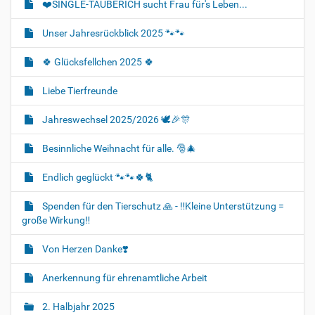
❤️SINGLE-TÄUBERICH sucht Frau für's Leben...
Unser Jahresrückblick 2025 🐾🐾
🍀 Glücksfellchen 2025 🍀
Liebe Tierfreunde
Jahreswechsel 2025/2026 🕊🎉🎊
Besinnliche Weihnacht für alle. 🎅🎄
Endlich geglückt 🐾🐾🍀🐈‍
Spenden für den Tierschutz 🙏 - ‼️Kleine Unterstützung =
große Wirkung‼️
Von Herzen Danke❣️
Anerkennung für ehrenamtliche Arbeit
2. Halbjahr 2025