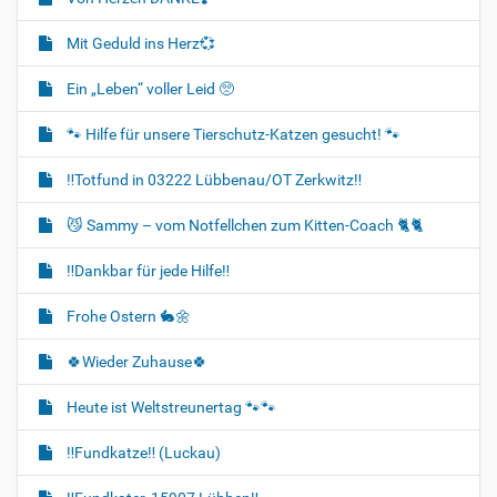
Mit Geduld ins Herz💞
Ein „Leben“ voller Leid 🥺
🐾 Hilfe für unsere Tierschutz-Katzen gesucht! 🐾
‼️Totfund in 03222 Lübbenau/OT Zerkwitz‼️
😼 Sammy – vom Notfellchen zum Kitten-Coach 🐈🐈‍
‼️Dankbar für jede Hilfe‼️
Frohe Ostern 🐇🌼
🍀Wieder Zuhause🍀
Heute ist Weltstreunertag 🐾🐾
‼️Fundkatze‼️ (Luckau)