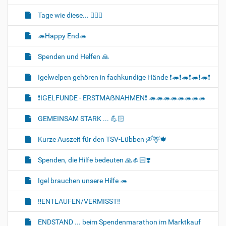
Tage wie diese... 🐈‍💔🌈
🦔Happy End🦔
Spenden und Helfen 🙏
Igelwelpen gehören in fachkundige Hände ❗🦔❗🦔❗🦔❗🦔❗
❗IGELFUNDE - ERSTMAẞNAHMEN❗ 🦔🦔🦔🦔🦔🦔🦔🦔
GEMEINSAM STARK ... 💪🏻
Kurze Auszeit für den TSV-Lübben 🛶🦌🍁
Spenden, die Hilfe bedeuten 🙏👍🏻❣️
Igel brauchen unsere Hilfe 🦔
‼️ENTLAUFEN/VERMISST‼️
ENDSTAND ... beim Spendenmarathon im Marktkauf