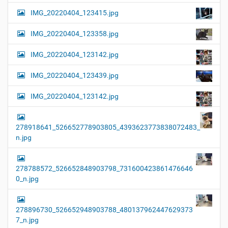
IMG_20220404_123415.jpg
IMG_20220404_123358.jpg
IMG_20220404_123142.jpg
IMG_20220404_123439.jpg
IMG_20220404_123142.jpg
278918641_526652778903805_4393623773838072483_
n.jpg
278788572_526652848903798_731600423861476646
0_n.jpg
278896730_526652948903788_480137962447629373
7_n.jpg