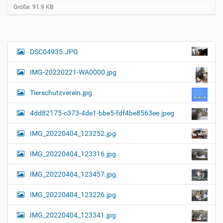
Z
Größe: 91.9 KB
e
i
g
e
B
DSC04935.JPG
N
i
a
l
IMG-20220221-WA0000.jpg
d
v
i
i
n
Tierschutzverein.jpg
v
g
o
4dd82175-c373-4de1-bbe5-fdf4be8563ee.jpeg
a
l
l
t
IMG_20220404_123252.jpg
e
i
r
G
o
IMG_20220404_123316.jpg
r
n
ö
IMG_20220404_123457.jpg
ß
e
…
IMG_20220404_123226.jpg
IMG_20220404_123341.jpg