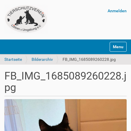
Anmelden
Navigatio
Startseite
Bilderarchiv
FB_IMG_1685089260228.jpg
FB_IMG_1685089260228.j
pg