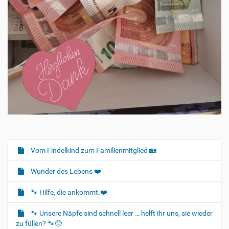
Vom Findelkind zum Familienmitglied 🏡
N
a
Wunder des Lebens ❤️
v
i
🐾 Hilfe, die ankommt.❤️
g
🐾 Unsere Näpfe sind schnell leer … helft ihr uns, sie wieder
a
zu füllen? 🐾🥺