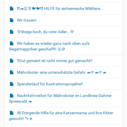
t
i
❗❗🦔🦊🐰🐦‍🐦❗❗ HILFE für einheimische Wildtiere...
o
Wir trauern ...
n
🦅Steige hoch, du roter Adler...🦅
Wir haben es wieder ganz nach oben aufs
Siegertreppchen geschafft! 🥇🪙
‼️Gut gemeint ist nicht immer gut gemacht‼️
Mähroboter- eine unterschätzte Gefahr 🦔🌱🦔🌱🦔
Spendenlauf für Kastrationsprojekte‼️
Nachtfahrverbot für Mähroboter im Landkreis-Dahme-
Spreewald 🦔
🆘️ Dringende Hilfe für eine Katzenmama und ihre Kitten
gesucht! 🐾☀️