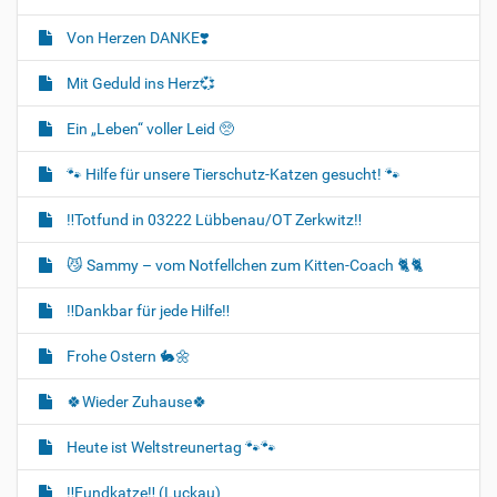
Von Herzen DANKE❣️
Mit Geduld ins Herz💞
Ein „Leben“ voller Leid 🥺
🐾 Hilfe für unsere Tierschutz-Katzen gesucht! 🐾
‼️Totfund in 03222 Lübbenau/OT Zerkwitz‼️
😼 Sammy – vom Notfellchen zum Kitten-Coach 🐈🐈‍
‼️Dankbar für jede Hilfe‼️
Frohe Ostern 🐇🌼
🍀Wieder Zuhause🍀
Heute ist Weltstreunertag 🐾🐾
‼️Fundkatze‼️ (Luckau)