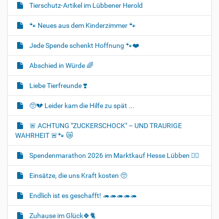
Tierschutz-Artikel im Lübbener Herold
🐾 Neues aus dem Kinderzimmer 🐾
Jede Spende schenkt Hoffnung 🐾❤️
Abschied in Würde 🌈
Liebe Tierfreunde ❣️
🥺💔 Leider kam die Hilfe zu spät ...
🚨 ACHTUNG "ZUCKERSCHOCK" – UND TRAURIGE
WAHRHEIT 🚨🐾 😿
Spendenmarathon 2026 im Marktkauf Hesse Lübben 👍🏻
Einsätze, die uns Kraft kosten 🥺
Endlich ist es geschafft! 🦔🦔🦔🦔🦔
Zuhause im Glück🍀🐈‍