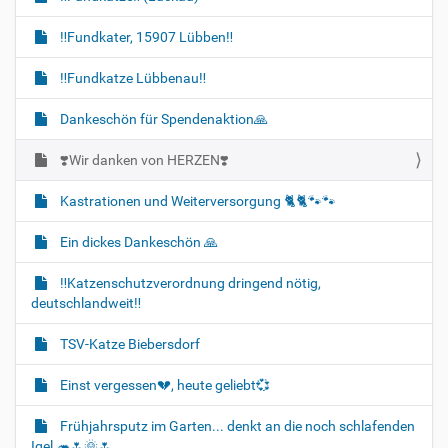
‼️Fundkater, 15907 Lübben‼️
‼️Fundkatze Lübbenau‼️
Dankeschön für Spendenaktion🙏
❣️Wir danken von HERZEN❣️
Kastrationen und Weiterversorgung 🐈‍🐈🐾🐾
Ein dickes Dankeschön 🙏
‼️Katzenschutzverordnung dringend nötig,
deutschlandweit‼️
TSV-Katze Biebersdorf
Einst vergessen💔, heute geliebt💞
Frühjahrsputz im Garten... denkt an die noch schlafenden
Igel 🦔🌷🌞🌷