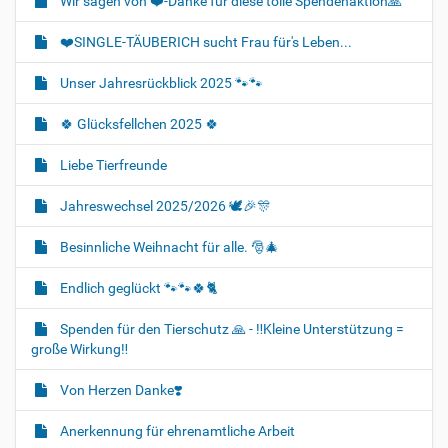
Wir sagen von ❤️-Danke für diese tolle Spendenaktion🙏
❤️SINGLE-TÄUBERICH sucht Frau für's Leben...
Unser Jahresrückblick 2025 🐾🐾
🍀 Glücksfellchen 2025 🍀
Liebe Tierfreunde
Jahreswechsel 2025/2026 🕊🎉🎊
Besinnliche Weihnacht für alle. 🎅🎄
Endlich geglückt 🐾🐾🍀🐈‍
Spenden für den Tierschutz 🙏 - ‼️Kleine Unterstützung =
große Wirkung‼️
Von Herzen Danke❣️
Anerkennung für ehrenamtliche Arbeit