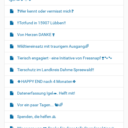
❓️Wer kennt oder vermisst mich❓️
‼️Totfund in 15907 Lübben‼️
Von Herzen DANKE ❣️
Wildtiereinsatz mit traurigem Ausgang🌈
Tierisch engagiert - eine Initiative von Fressnapf ❣️🐾🐾
Tierschutz im Landkreis Dahme Spreewald‼️
🍀HAPPY END nach 4 Monaten🍀
Datenerfassung Igel🦔. Helft mit!
Vor ein paar Tagen... 🐿🌈
Spenden, die helfen 🙏