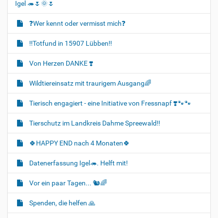
Igel 🦔🌷🌞🌷
❓️Wer kennt oder vermisst mich❓️
‼️Totfund in 15907 Lübben‼️
Von Herzen DANKE ❣️
Wildtiereinsatz mit traurigem Ausgang🌈
Tierisch engagiert - eine Initiative von Fressnapf ❣️🐾🐾
Tierschutz im Landkreis Dahme Spreewald‼️
🍀HAPPY END nach 4 Monaten🍀
Datenerfassung Igel🦔. Helft mit!
Vor ein paar Tagen... 🐿🌈
Spenden, die helfen 🙏