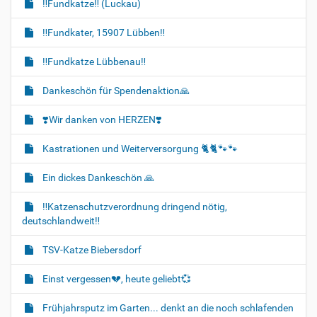
‼️Fundkatze‼️ (Luckau)
‼️Fundkater, 15907 Lübben‼️
‼️Fundkatze Lübbenau‼️
Dankeschön für Spendenaktion🙏
❣️Wir danken von HERZEN❣️
Kastrationen und Weiterversorgung 🐈‍🐈🐾🐾
Ein dickes Dankeschön 🙏
‼️Katzenschutzverordnung dringend nötig,
deutschlandweit‼️
TSV-Katze Biebersdorf
Einst vergessen💔, heute geliebt💞
Frühjahrsputz im Garten... denkt an die noch schlafenden