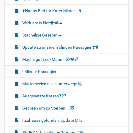
❣️Happy End für Kater Mister... ❣️
Wildtiere in Not🐥🕊️🦔
Stachelige Gesellen🦔
Update zu unserem blinden Passagier ❣️🐈
Mach's gut Leo- Maumi 😭💔🌈
‼️Blinder Passagier‼️
Mutterseelen allein unterwegs 😿
Ausgesetzte Katzen❓❓❓
Geboren um zu Sterben... 😿
‼️Zuhause gefunden, Update Mila‼️
🤎 UPDATE: Igelbaby "Bambus" 🤎