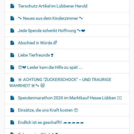
Tierschutz-Artikel im Lübbener Herold
🐾 Neues aus dem Kinderzimmer 🐾
Jede Spende schenkt Hoffnung 🐾❤️
Abschied in Würde 🌈
Liebe Tierfreunde ❣️
🥺💔 Leider kam die Hilfe zu spät ...
🚨 ACHTUNG "ZUCKERSCHOCK" – UND TRAURIGE
WAHRHEIT 🚨🐾 😿
Spendenmarathon 2026 im Marktkauf Hesse Lübben 👍🏻
Einsätze, die uns Kraft kosten 🥺
Endlich ist es geschafft! 🦔🦔🦔🦔🦔