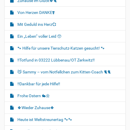
Zuhause im Glück🍀🐈‍
Von Herzen DANKE❣️
Mit Geduld ins Herz💞
Ein „Leben“ voller Leid 🥺
🐾 Hilfe für unsere Tierschutz-Katzen gesucht! 🐾
‼️Totfund in 03222 Lübbenau/OT Zerkwitz‼️
😼 Sammy – vom Notfellchen zum Kitten-Coach 🐈🐈‍
‼️Dankbar für jede Hilfe‼️
Frohe Ostern 🐇🌼
🍀Wieder Zuhause🍀
Heute ist Weltstreunertag 🐾🐾