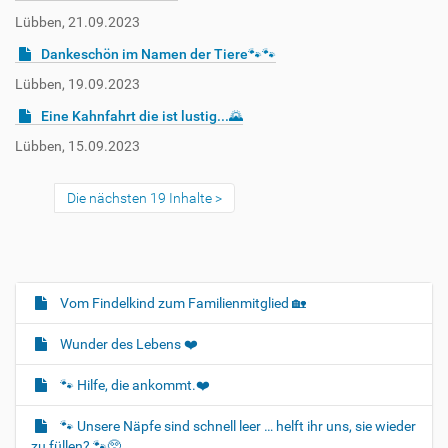
Lübben, 21.09.2023
Dankeschön im Namen der Tiere🐾🐾
Lübben, 19.09.2023
Eine Kahnfahrt die ist lustig...🌄
Lübben, 15.09.2023
Die nächsten 19 Inhalte
Vom Findelkind zum Familienmitglied 🏡
N
a
Wunder des Lebens ❤️
v
i
🐾 Hilfe, die ankommt.❤️
g
🐾 Unsere Näpfe sind schnell leer … helft ihr uns, sie wieder
a
zu füllen? 🐾🥺