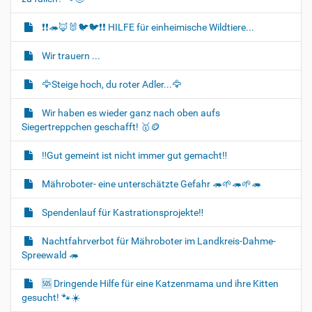
t
i
❗❗🦔🦊🐰🐦‍🐦❗❗ HILFE für einheimische Wildtiere...
o
Wir trauern ...
n
🦅Steige hoch, du roter Adler...🦅
Wir haben es wieder ganz nach oben aufs
Siegertreppchen geschafft! 🥇🪙
‼️Gut gemeint ist nicht immer gut gemacht‼️
Mähroboter- eine unterschätzte Gefahr 🦔🌱🦔🌱🦔
Spendenlauf für Kastrationsprojekte‼️
Nachtfahrverbot für Mähroboter im Landkreis-Dahme-
Spreewald 🦔
🆘️ Dringende Hilfe für eine Katzenmama und ihre Kitten
gesucht! 🐾☀️