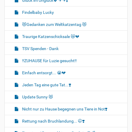
Glück im Unglück🍀🐾🐾❣️
Findelbaby Lucky
😻Gedanken zum Weltkatzentag 😻
Traurige Katzenschicksale 😿💔
TSV Spenden - Dank
‼️ZUHAUSE für Luzie gesucht‼️
Einfach entsorgt... 😭💔
Jeden Tag eine gute Tat...❣️
Update Sunny 😻
Nicht nur zu Hause begegnen uns Tiere in Not❣️
Rettung nach Bruchlandung... 🤭❣️