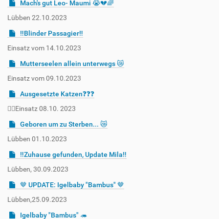
Mach's gut Leo- Maumi 😭💔🌈
Lübben 22.10.2023
‼️Blinder Passagier‼️
Einsatz vom 14.10.2023
Mutterseelen allein unterwegs 😿
Einsatz vom 09.10.2023
Ausgesetzte Katzen❓❓❓
👉🏻Einsatz 08.10. 2023
Geboren um zu Sterben... 😿
Lübben 01.10.2023
‼️Zuhause gefunden, Update Mila‼️
Lübben, 30.09.2023
🤎 UPDATE: Igelbaby "Bambus" 🤎
Lübben,25.09.2023
Igelbaby "Bambus" 🦔