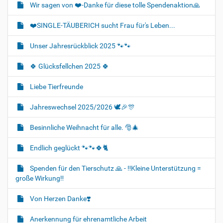
Wir sagen von ❤️-Danke für diese tolle Spendenaktion🙏
❤️SINGLE-TÄUBERICH sucht Frau für's Leben...
Unser Jahresrückblick 2025 🐾🐾
🍀 Glücksfellchen 2025 🍀
Liebe Tierfreunde
Jahreswechsel 2025/2026 🕊🎉🎊
Besinnliche Weihnacht für alle. 🎅🎄
Endlich geglückt 🐾🐾🍀🐈‍
Spenden für den Tierschutz 🙏 - ‼️Kleine Unterstützung =
große Wirkung‼️
Von Herzen Danke❣️
Anerkennung für ehrenamtliche Arbeit