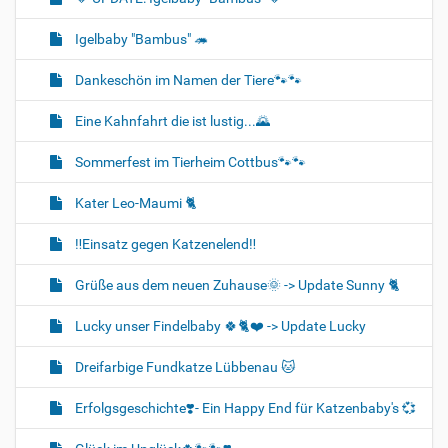
Igelbaby "Bambus" 🦔
Dankeschön im Namen der Tiere🐾🐾
Eine Kahnfahrt die ist lustig...🌄
Sommerfest im Tierheim Cottbus🐾🐾
Kater Leo-Maumi 🐈
‼️Einsatz gegen Katzenelend‼️
Grüße aus dem neuen Zuhause🌞 -> Update Sunny 🐈
Lucky unser Findelbaby 🍀🐈❤️ -> Update Lucky
Dreifarbige Fundkatze Lübbenau 🐱
Erfolgsgeschichte❣️- Ein Happy End für Katzenbaby's 💞