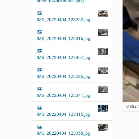
bbe5-fdf4be8563ee.jpeg
t
i
o
IMG_20220404_123252.jpg
n
IMG_20220404_123316.jpg
IMG_20220404_123457.jpg
IMG_20220404_123226.jpg
IMG_20220404_123341.jpg
Z
Größe: 
e
IMG_20220404_123415.jpg
i
g
e
B
IMG_20220404_123358.jpg
i