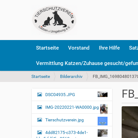
Startseite
Vorstand
Ihre Hilfe
Sat
Vermittlung Katzen/Zuhause gesucht/gefu
S
Startseite
Bilderarchiv
FB_IMG_169804801370
i
e
FB
s
DSC04935.JPG
N
i
a
n
IMG-20220221-WA0000.jpg
v
d
i
h
Tierschutzverein.jpg
i
g
e
4dd82175-c373-4de1-
a
r