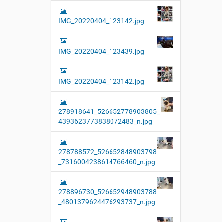
l
d
IMG_20220404_123142.jpg
i
n
v
o
IMG_20220404_123439.jpg
l
l
e
IMG_20220404_123142.jpg
r
G
r
ö
278918641_526652778903805_
ß
4393623773838072483_n.jpg
e
…
278788572_526652848903798
_7316004238614766460_n.jpg
278896730_526652948903788
_4801379624476293737_n.jpg