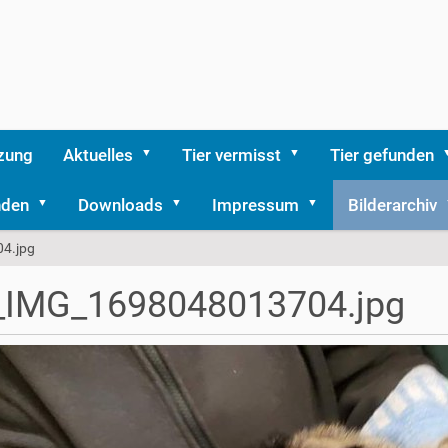
zung
Aktuelles
Tier vermisst
Tier gefunden
nden
Downloads
Impressum
Bilderarchiv
4.jpg
_IMG_1698048013704.jpg