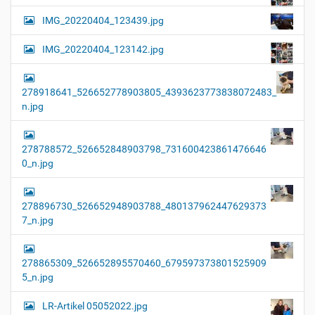
IMG_20220404_123439.jpg
IMG_20220404_123142.jpg
278918641_526652778903805_4393623773838072483_
n.jpg
278788572_526652848903798_731600423861476646
0_n.jpg
278896730_526652948903788_480137962447629373
7_n.jpg
278865309_526652895570460_679597373801525909
5_n.jpg
LR-Artikel 05052022.jpg