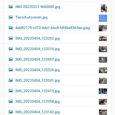
a
l
IMG-20220221-WA0000.jpg
d
v
i
i
n
Tierschutzverein.jpg
v
g
o
4dd82175-c373-4de1-bbe5-fdf4be8563ee.jpeg
a
l
l
t
IMG_20220404_123252.jpg
e
i
r
G
o
IMG_20220404_123316.jpg
r
n
ö
IMG_20220404_123457.jpg
ß
e
…
IMG_20220404_123226.jpg
IMG_20220404_123341.jpg
IMG_20220404_123415.jpg
IMG_20220404_123358.jpg
IMG_20220404_123142.jpg