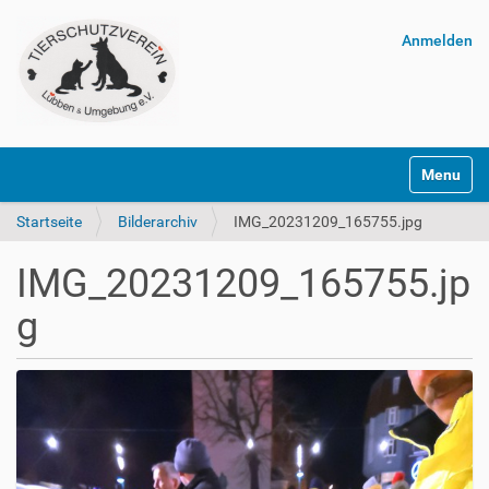
Anmelden
Navigatio
Startseite
Bilderarchiv
IMG_20231209_165755.jpg
IMG_20231209_165755.jp
g