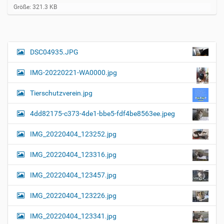
Z
Größe: 321.3 KB
e
i
g
e
B
DSC04935.JPG
N
i
a
l
IMG-20220221-WA0000.jpg
d
v
i
i
n
Tierschutzverein.jpg
v
g
o
4dd82175-c373-4de1-bbe5-fdf4be8563ee.jpeg
a
l
l
t
IMG_20220404_123252.jpg
e
i
r
G
o
IMG_20220404_123316.jpg
r
n
ö
IMG_20220404_123457.jpg
ß
e
…
IMG_20220404_123226.jpg
IMG_20220404_123341.jpg