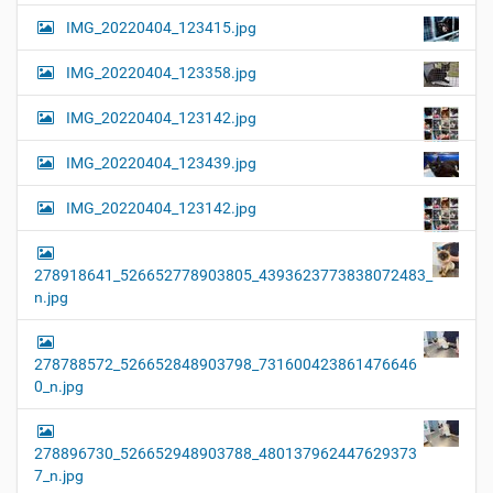
IMG_20220404_123415.jpg
IMG_20220404_123358.jpg
IMG_20220404_123142.jpg
IMG_20220404_123439.jpg
IMG_20220404_123142.jpg
278918641_526652778903805_4393623773838072483_
n.jpg
278788572_526652848903798_731600423861476646
0_n.jpg
278896730_526652948903788_480137962447629373
7_n.jpg