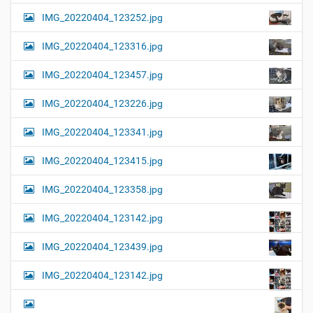
l
t
IMG_20220404_123252.jpg
e
i
r
G
o
IMG_20220404_123316.jpg
r
n
ö
IMG_20220404_123457.jpg
ß
e
…
IMG_20220404_123226.jpg
IMG_20220404_123341.jpg
IMG_20220404_123415.jpg
IMG_20220404_123358.jpg
IMG_20220404_123142.jpg
IMG_20220404_123439.jpg
IMG_20220404_123142.jpg