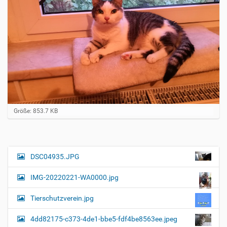
Z
Größe: 853.7 KB
e
i
g
e
B
DSC04935.JPG
N
i
a
l
IMG-20220221-WA0000.jpg
d
v
i
i
n
Tierschutzverein.jpg
v
g
o
4dd82175-c373-4de1-bbe5-fdf4be8563ee.jpeg
a
l