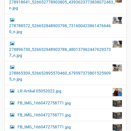
278918641_526652778903805_4393623773838072483_
n.jpg
278788572_526652848903798_731600423861476646
0_n.jpg
278896730_526652948903788_480137962447629373
7_n.jpg
278865309_526652895570460_679597373801525909
5_n.jpg
LR-Artikel 05052022.jpg
FB_IMG_1660472758771.jpg
FB_IMG_1660472758771.jpg
FB_IMG_1660472758771.jpg